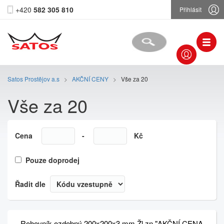
+420
582 305 810
Přihlásit
Satos Prostějov a.s
>
AKČNÍ CENY
>
Vše za 20
Vše za 20
Cena
-
Kč
Pouze doprodej
Řadit dle
Rohovník ozdobný 200x200x3 mm Žl.zn "AKČNÍ CENA