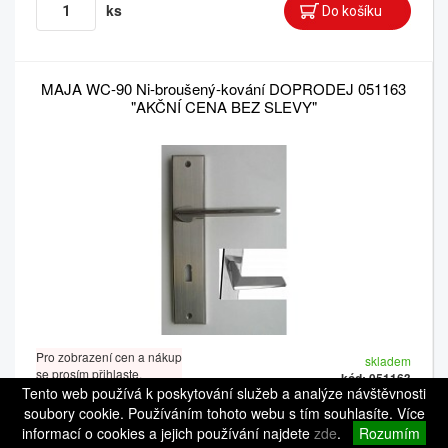
ks
MAJA WC-90 Ni-broušený-kování DOPRODEJ 051163
"AKČNÍ CENA BEZ SLEVY"
Pro zobrazení cen a nákup
skladem
se prosím přihlaste.
kód: 051163
Tento web používá k poskytování služeb a analýze návštěvnosti
Balení 1: 1 ks
Balení 2: 6 ks
soubory cookie. Používáním tohoto webu s tím souhlasíte. Více
informací o cookies a jejich používání najdete
zde
.
Rozumím