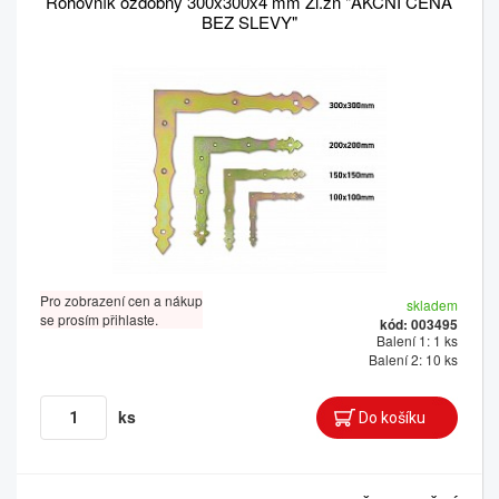
Rohovník ozdobný 300x300x4 mm Žl.zn "AKČNÍ CENA
BEZ SLEVY"
Pro zobrazení cen a nákup
skladem
se prosím přihlaste.
kód: 003495
Balení 1: 1 ks
Balení 2: 10 ks
ks