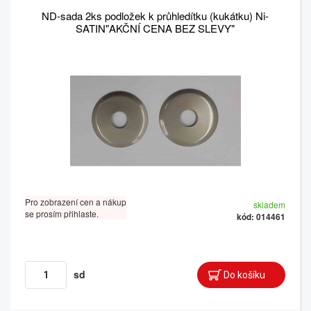
ND-sada 2ks podložek k průhledítku (kukátku) Ni-
SATIN"AKČNÍ CENA BEZ SLEVY"
Pro zobrazení cen a nákup
skladem
se prosím přihlaste.
kód: 014461
sd