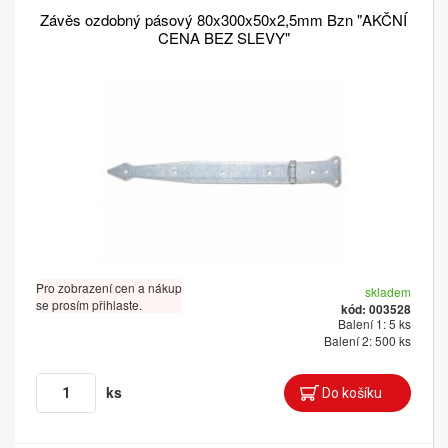
Závěs ozdobný pásový 80x300x50x2,5mm Bzn "AKČNÍ
CENA BEZ SLEVY"
Pro zobrazení cen a nákup
skladem
se prosím přihlaste.
kód: 003528
Balení 1: 5 ks
Balení 2: 500 ks
ks