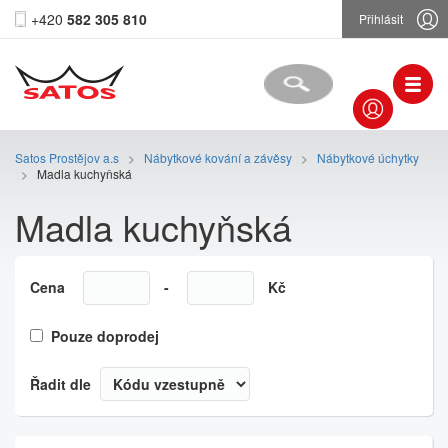
+420
582 305 810
Přihlásit
Satos Prostějov a.s
>
Nábytkové kování a závěsy
>
Nábytkové úchytky
>
Madla kuchyňská
Madla kuchyňská
Cena
-
Kč
Pouze doprodej
Řadit dle