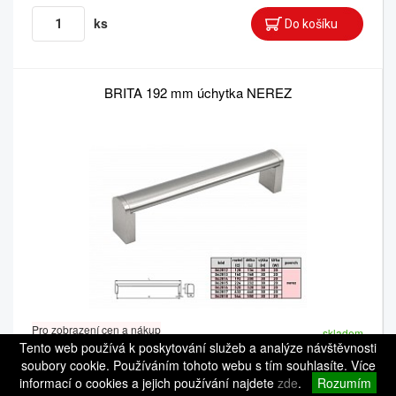
ks
BRITA 192 mm úchytka NEREZ
Pro zobrazení cen a nákup
skladem
se prosím přihlaste.
Tento web používá k poskytování služeb a analýze návštěvnosti
kód: 062814
Balení 1: 20 ks
soubory cookie. Používáním tohoto webu s tím souhlasíte. Více
Balení 2: 100 ks
informací o cookies a jejich používání najdete
zde
.
Rozumím