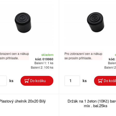
obrazení cen a nákup
Pro zobrazení cen a nákup
skladem
sím přihlaste.
se prosím přihlaste.
kód: 019960
kód:
Balení 1: 1 ks
Balení
Balení 2: 100 ks
Balení 2
ks
ks
Plastový úhelník 20x20 Bílý
Držák na 1 žeton (10Kč) ba
mix . bal.25ks