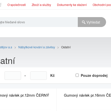
O společnosti
Zboží a služby
Dokumenty ke stažení
Obchodní po
tějov a.s
>
Nábytkové kování a závěsy
>
Ostatní
atní
a
-
Kč
Pouze doprodej
ový návlek pr.12mm ČERNÝ
Gumový návlek pr.16mm Č