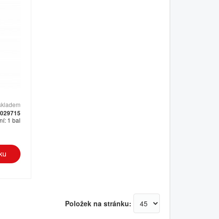
skladem
 029715
í: 1 bal
Položek na stránku: