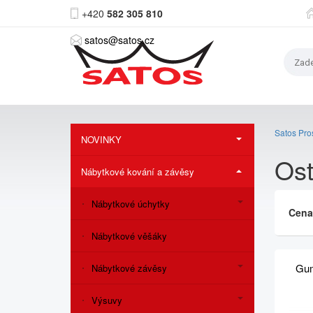
+420
582 305 810
satos@satos.cz
Satos Pros
NOVINKY
Ost
Nábytkové kování a závěsy
Nábytkové úchytky
Cen
Nábytkové věšáky
Gum
Nábytkové závěsy
Výsuvy