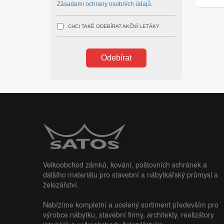
Zásadami ochrany osobních údajů.
CHCI TAKÉ ODEBÍRAT AKČNÍ LETÁKY
Odebírat
Velkoobchod zámků, kování, poštovních schránek a
dalšího materiálu pro stavební a nábytkářský průmysl a
železářství.
Nabízíme kompletní a ucelený sortiment především pro
výrobce nábytku, stavební firmy, architekty, realizátory