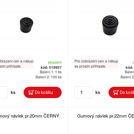
obrazení cen a nákup
Pro zobrazení cen a nákup
skladem
sím přihlaste.
se prosím přihlaste.
kód: 019957
kód:
Balení 1: 1 ks
Balení
Balení 2: 100 ks
Balení 2
ks
ks
ový návlek pr.20mm ČERNÝ
Gumový návlek pr.22mm Č