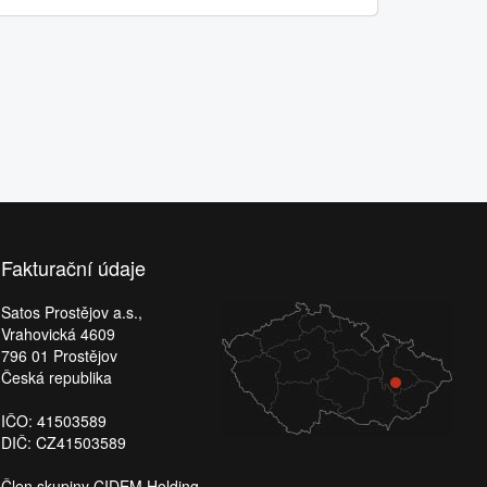
Fakturační údaje
Satos Prostějov a.s.,
Vrahovická 4609
796 01 Prostějov
Česká republika
IČO: 41503589
DIČ: CZ41503589
Člen skupiny CIDEM Holding