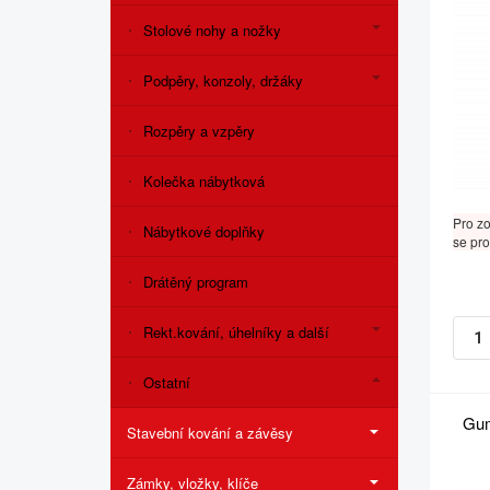
Stolové nohy a nožky
Podpěry, konzoly, držáky
Rozpěry a vzpěry
Kolečka nábytková
Pro z
Nábytkové doplňky
se pro
Drátěný program
Rekt.kování, úhelníky a další
Ostatní
Gum
Stavební kování a závěsy
Zámky, vložky, klíče