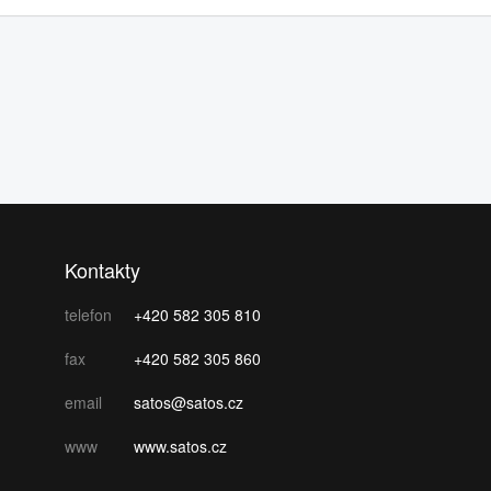
Kontakty
telefon
+420 582 305 810
fax
+420 582 305 860
email
satos@satos.cz
www
www.satos.cz