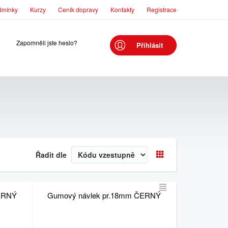
dmínky
Kurzy
Ceník dopravy
Kontakty
Registrace
Zapomněli jste heslo?
Přihlásit
Řadit dle
ERNÝ
Gumový návlek pr.18mm ČERNÝ