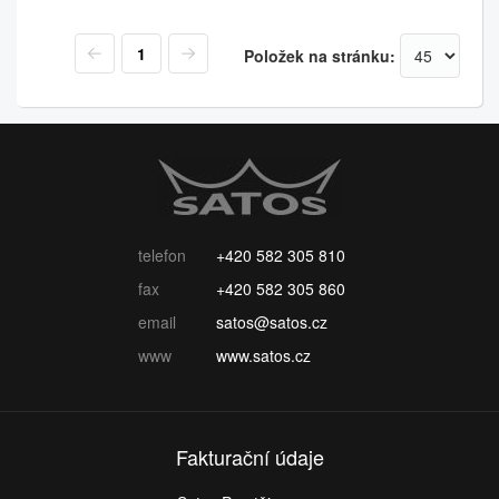
1
Položek na stránku:
telefon
+420 582 305 810
fax
+420 582 305 860
email
satos@satos.cz
www
www.satos.cz
Fakturační údaje