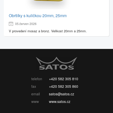
Obrtlíky s kuličkou 20mm, 25mm
05.červen 2026
V provedení mosaz a bronz. Velikost 20mm a 25mm.
telefon
+420 582 305 810
fax
+420 582 305 860
email
satos@satos.cz
www
www.satos.cz