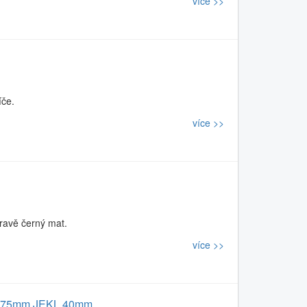
více >>
íče.
více >>
ravě černý mat.
více >>
55x75mm JEKL 40mm