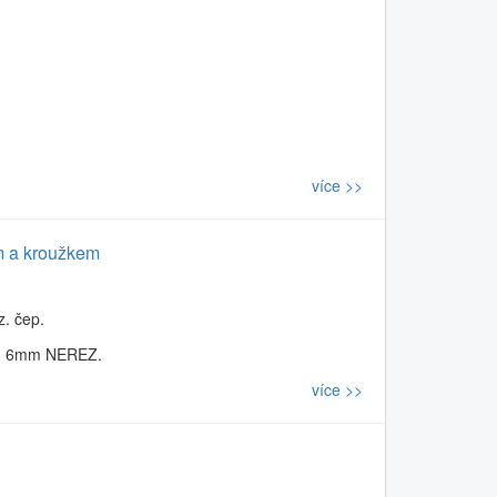
více >>
m a kroužkem
. čep.
m 6mm NEREZ.
více >>