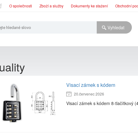
O společnosti
Zboží a služby
Dokumenty ke stažení
Obchodní po
uality
Visací zámek s kódem
20.červenec 2026
Visací zámek s kódem 8-tlačítkový (