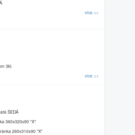
Á
více >>
m 3kl.
více >>
jatá ŠEDÁ
ka 360x320x90 "X"
ánka 260x310x90 "X"