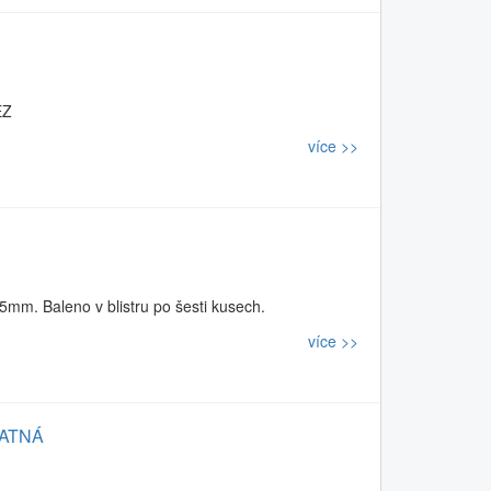
EZ
více >>
m. Baleno v blistru po šesti kusech.
více >>
MATNÁ