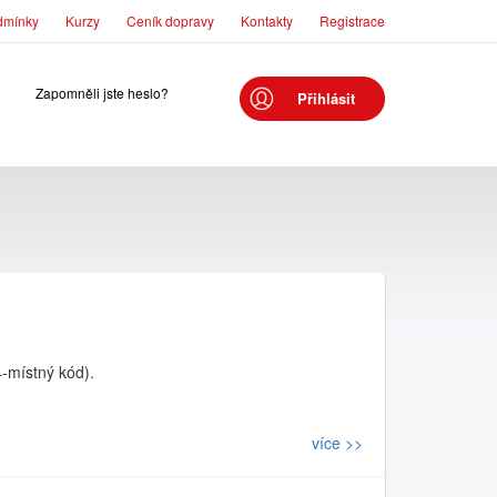
dmínky
Kurzy
Ceník dopravy
Kontakty
Registrace
Zapomněli jste heslo?
Přihlásit
4-místný kód).
více >>