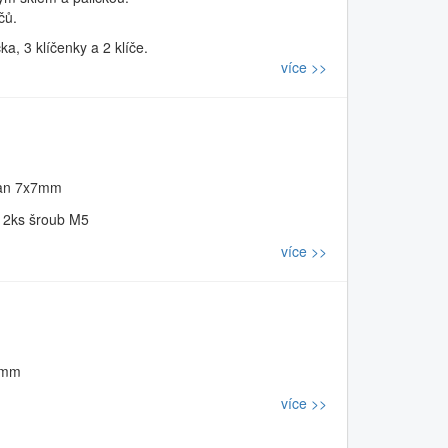
čů.
ka, 3 klíčenky a 2 klíče.
více >>
hran 7x7mm
á, 2ks šroub M5
více >>
 mm
více >>