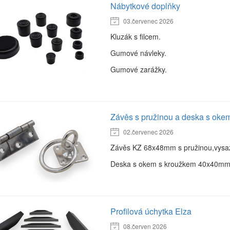
Nábytkové doplňky
03.červenec 2026
Kluzák s filcem.
Gumové návleky.
Gumové zarážky.
Závěs s pružinou a deska s oke
02.červenec 2026
Závěs KZ 68x48mm s pružinou,vysaz
Deska s okem s kroužkem 40x40m
Profilová úchytka Elza
08.červen 2026