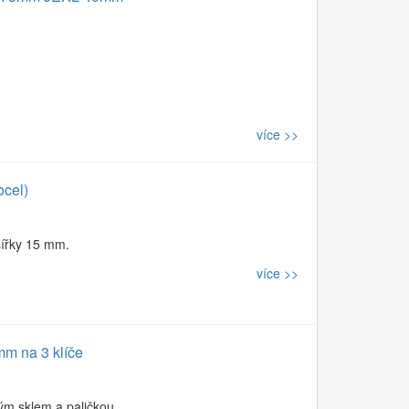
více >>
ocel)
šířky 15 mm.
více >>
m na 3 klíče
ým sklem a paličkou.