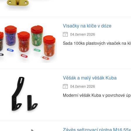
Visačky na klíče v dóze
04.červen 2026
Sada 100ks plastových visaček na kl
Věšák a malý věšák Kuba
04.červen 2026
Moderní věšák Kuba v povrchové úp
Závěs seřizovací plotna M16 