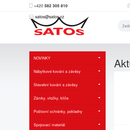
+420
582 305 810
satos@satos.cz
NOVINKY
Akt
Nábytkové kování a závěsy
Stavební kování a závěsy
Zámky, vložky, klíče
Poštovní schránky, pokladny
Spojovací materiál