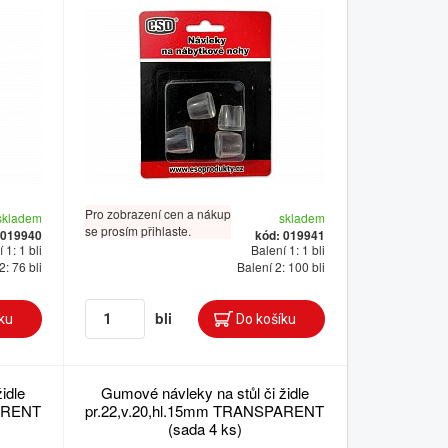
Pro zobrazení cen a nákup
skladem
skladem
se prosím přihlaste.
 019940
kód: 019941
 1: 1 bli
Balení 1: 1 bli
2: 76 bli
Balení 2: 100 bli
bli
idle
Gumové návleky na stůl či židle
PARENT
pr.22,v.20,hl.15mm TRANSPARENT
(sada 4 ks)