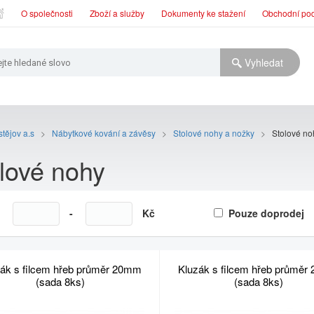
O společnosti
Zboží a služby
Dokumenty ke stažení
Obchodní po
tějov a.s
>
Nábytkové kování a závěsy
>
Stolové nohy a nožky
>
Stolové no
lové nohy
a
-
Kč
Pouze doprodej
ák s filcem hřeb průměr 20mm
Kluzák s filcem hřeb průmě
(sada 8ks)
(sada 8ks)