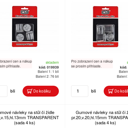
obrazení cen a nákup
Pro zobrazení cen a nákup
skladem
sím přihlaste.
se prosím přihlaste.
kód: 019939
kód:
Balení 1: 1 bli
Balení
Balení 2: 76 bli
Balení 
bli
bli
mové návleky na stůl či židle
Gumové návleky na stůl či ž
6,v.15,hl.13mm TRANSPARENT
pr.20,v.20,hl.15mm TRANS
(sada 4 ks)
(sada 4 ks)