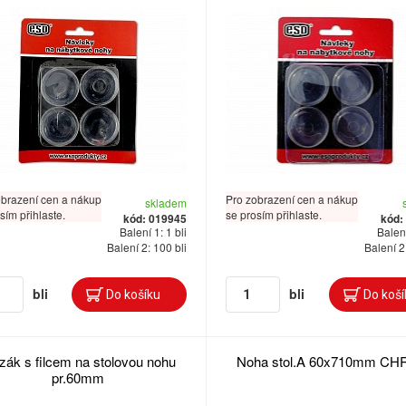
obrazení cen a nákup
Pro zobrazení cen a nákup
skladem
sím přihlaste.
se prosím přihlaste.
kód: 019945
kód:
Balení 1: 1 bli
Balení
Balení 2: 100 bli
Balení 2
bli
bli
zák s filcem na stolovou nohu
Noha stol.A 60x710mm C
pr.60mm