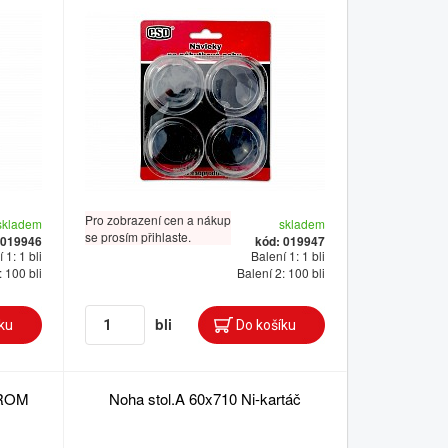
Pro zobrazení cen a nákup
skladem
skladem
se prosím přihlaste.
 019946
kód: 019947
 1: 1 bli
Balení 1: 1 bli
: 100 bli
Balení 2: 100 bli
bli
HROM
Noha stol.A 60x710 Ni-kartáč