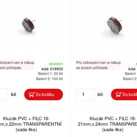
obrazení cen a nákup
Pro zobrazení cen a nákup
skladem
sím přihlaste.
se prosím přihlaste.
kód: 019933
kód:
Balení 1: 20 bli
Balení 
Balení 2: 100 bli
Balení 2
bli
bli
Kluzák PVC + FILC 16-
Kluzák PVC + FILC 18-
m,v.22mm TRANSPARENTNÍ
21mm,v.24mm TRANSPARE
(sada 4ks)
(sada 4ks)