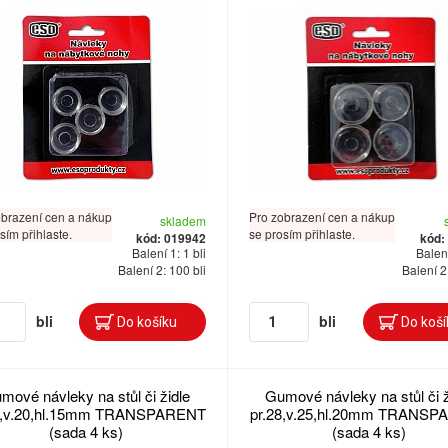
obrazení cen a nákup
Pro zobrazení cen a nákup
skladem
sím přihlaste.
se prosím přihlaste.
kód: 019942
kód:
Balení 1: 1 bli
Balení
Balení 2: 100 bli
Balení 2
bli
bli
mové návleky na stůl či židle
Gumové návleky na stůl či ž
5,v.20,hl.15mm TRANSPARENT
pr.28,v.25,hl.20mm TRANS
(sada 4 ks)
(sada 4 ks)