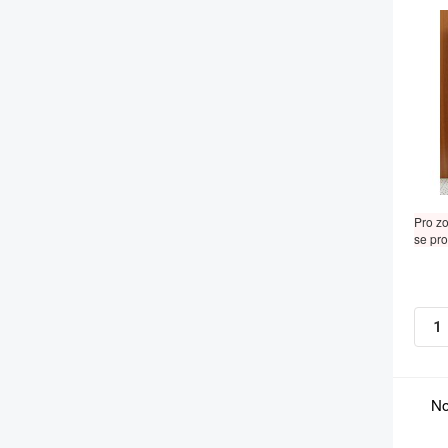
Pro z
se pro
No