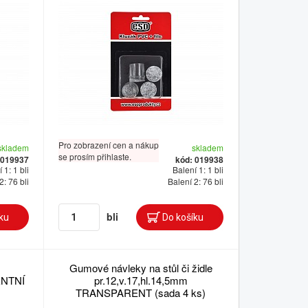
Pro zobrazení cen a nákup
skladem
skladem
se prosím přihlaste.
 019937
kód: 019938
 1: 1 bli
Balení 1: 1 bli
2: 76 bli
Balení 2: 76 bli
bli
Gumové návleky na stůl či židle
NTNÍ
pr.12,v.17,hl.14,5mm
TRANSPARENT (sada 4 ks)