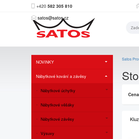
+420
582 305 810
satos@satos.cz
Satos Pros
NOVINKY
Sto
Nábytkové kování a závěsy
Nábytkové úchytky
Cen
Nábytkové věšáky
Kluz
Nábytkové závěsy
Výsuvy