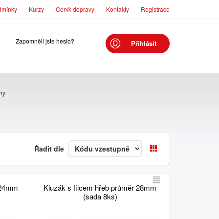
dmínky
Kurzy
Ceník dopravy
Kontakty
Registrace
Zapomněli jste heslo?
Přihlásit
hy
Řadit dle
r 24mm
Kluzák s filcem hřeb průměr 28mm
(sada 8ks)