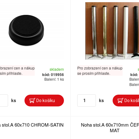
obrazení cen a nákup
Pro zobrazení cen a nákup
skladem
sím přihlaste.
se prosím přihlaste.
kód: 019956
kód:
Balení: 1 ks
Balení
Balení
ks
ks
 stol.A 60x710 CHROM-SATIN
Noha stol.A 60x710mm ČE
MAT