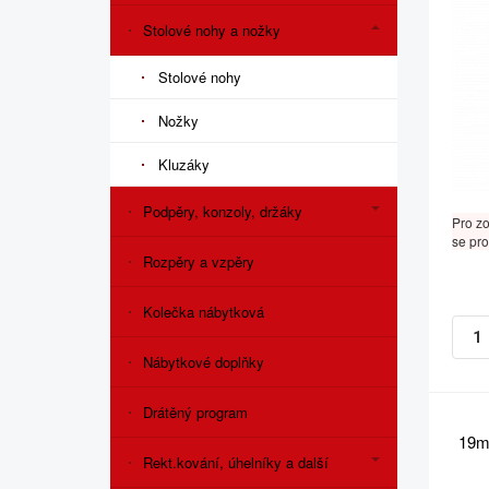
Stolové nohy a nožky
Stolové nohy
Nožky
Kluzáky
Podpěry, konzoly, držáky
Pro z
se pro
Rozpěry a vzpěry
Kolečka nábytková
Nábytkové doplňky
Drátěný program
19m
Rekt.kování, úhelníky a další