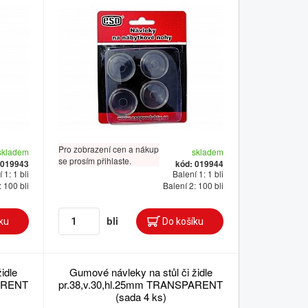
Pro zobrazení cen a nákup
skladem
skladem
se prosím přihlaste.
 019943
kód: 019944
 1: 1 bli
Balení 1: 1 bli
: 100 bli
Balení 2: 100 bli
bli
idle
Gumové návleky na stůl či židle
PARENT
pr.38,v.30,hl.25mm TRANSPARENT
(sada 4 ks)