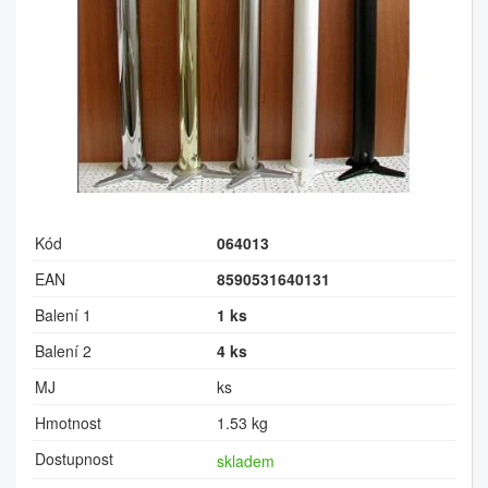
Kód
064013
EAN
8590531640131
Balení 1
1 ks
Balení 2
4 ks
MJ
ks
Hmotnost
1.53 kg
Dostupnost
skladem