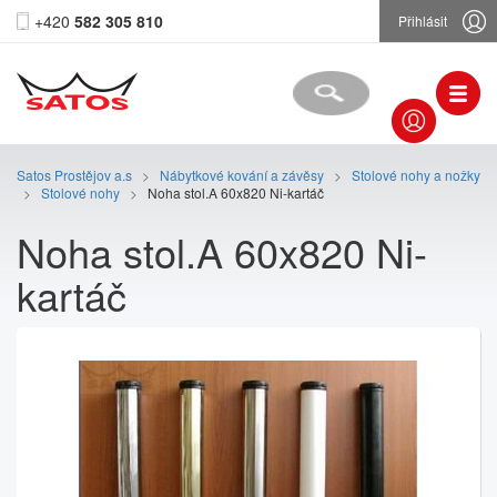
+420
582 305 810
Přihlásit
Satos Prostějov a.s
>
Nábytkové kování a závěsy
>
Stolové nohy a nožky
>
Stolové nohy
>
Noha stol.A 60x820 Ni-kartáč
Noha stol.A 60x820 Ni-
kartáč