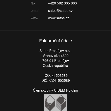
fax
+420 582 305 860
email
satos@satos.cz
www
www.satos.cz
Fakturační údaje
Satos Prostějov a.s.,
Vrahovická 4609
796 01 Prostějov
Česká republika
IČO: 41503589
DIČ: CZ41503589
Člen skupiny CIDEM Holding