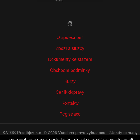
O společnosti
Zboží a služby
Dokumenty ke stažení
Obchodní podmínky
Kurzy
Ceník dopravy
Kontakty
Registrace
SATOS Prostějov a.s. © 2026 Všechna práva vyhrazena |
Zásady ochrany
osobních údajů
|
WHISTLEBLOWING
Tento web používá k poskytování služeb a analýze návštěvnosti