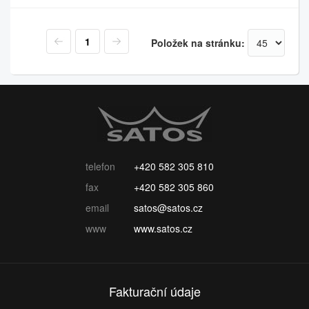
1
Položek na stránku:
telefon
+420 582 305 810
fax
+420 582 305 860
email
satos@satos.cz
www
www.satos.cz
Fakturační údaje