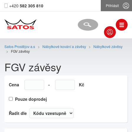
+420
582 305 810
Přihlásit
Satos Prostějov a.s
>
Nábytkové kování a závěsy
>
Nábytkové závěsy
>
FGV závěsy
FGV závěsy
Cena
-
Kč
Pouze doprodej
Řadit dle