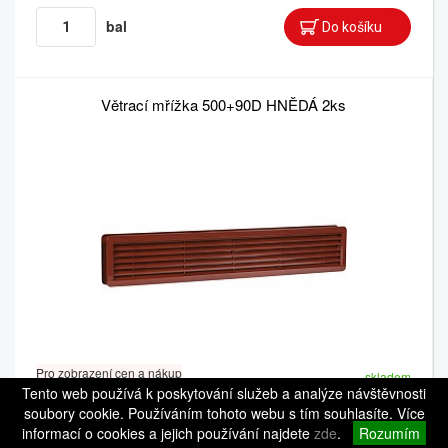
bal
Větrací mřížka 500+90D HNĚDÁ 2ks
Pro zobrazení cen a nákup
skladem
se prosím přihlaste.
Tento web používá k poskytování služeb a analýze návštěvnosti
kód: 018052
Balení: 30 bal
soubory cookie. Používáním tohoto webu s tím souhlasíte. Více
informací o cookies a jejich používání najdete
zde
.
Rozumím