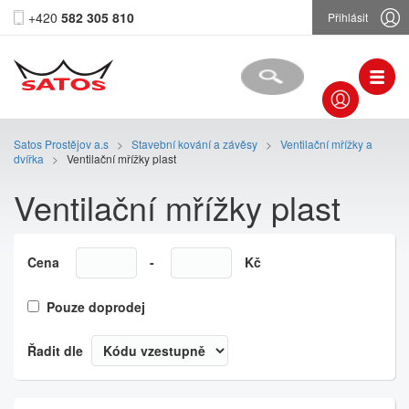
+420
582 305 810
Přihlásit
Satos Prostějov a.s
>
Stavební kování a závěsy
>
Ventilační mřížky a
dvířka
>
Ventilační mřížky plast
Ventilační mřížky plast
Cena
-
Kč
Pouze doprodej
Řadit dle