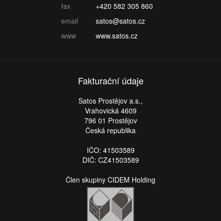
fax
+420 582 305 860
email
satos@satos.cz
www
www.satos.cz
Fakturační údaje
Satos Prostějov a.s.,
Vrahovická 4609
796 01 Prostějov
Česká republika
IČO: 41503589
DIČ: CZ41503589
Člen skupiny CIDEM Holding