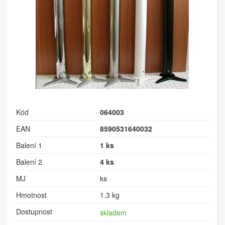
Kód
064003
EAN
8590531640032
Balení 1
1 ks
Balení 2
4 ks
MJ
ks
Hmotnost
1.3 kg
Dostupnost
skladem