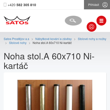
+420
582 305 810
Přihlásit
Satos Prostějov a.s
>
Nábytkové kování a závěsy
>
Stolové nohy a nožky
>
Stolové nohy
>
Noha stol.A 60x710 Ni-kartáč
Noha stol.A 60x710 Ni-
kartáč