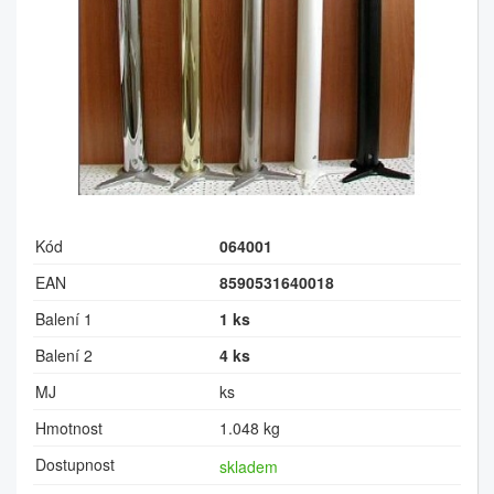
Kód
064001
EAN
8590531640018
Balení 1
1 ks
Balení 2
4 ks
MJ
ks
Hmotnost
1.048 kg
Dostupnost
skladem