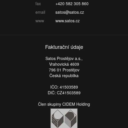
fax
+420 582 305 860
email
satos@satos.cz
www
www.satos.cz
Fakturační údaje
Satos Prostějov a.s.,
Vrahovická 4609
796 01 Prostějov
Česká republika
IČO: 41503589
DIČ: CZ41503589
Člen skupiny CIDEM Holding