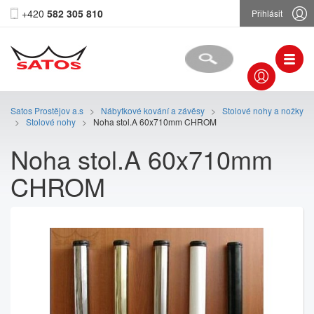
+420
582 305 810
Přihlásit
Satos Prostějov a.s
>
Nábytkové kování a závěsy
>
Stolové nohy a nožky
>
Stolové nohy
>
Noha stol.A 60x710mm CHROM
Noha stol.A 60x710mm
CHROM