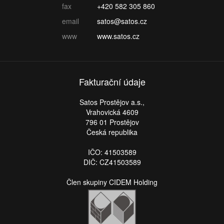
fax
+420 582 305 860
email
satos@satos.cz
www
www.satos.cz
Fakturační údaje
Satos Prostějov a.s.,
Vrahovická 4609
796 01 Prostějov
Česká republika
IČO: 41503589
DIČ: CZ41503589
Člen skupiny CIDEM Holding