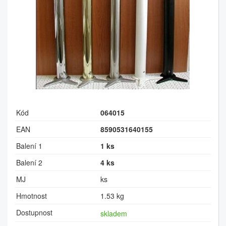
Kód
064015
EAN
8590531640155
Balení 1
1 ks
Balení 2
4 ks
MJ
ks
Hmotnost
1.53 kg
Dostupnost
skladem