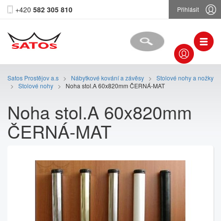
+420
582 305 810
Přihlásit
Satos Prostějov a.s
>
Nábytkové kování a závěsy
>
Stolové nohy a nožky
>
Stolové nohy
>
Noha stol.A 60x820mm ČERNÁ-MAT
Noha stol.A 60x820mm
ČERNÁ-MAT