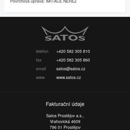
Povrchová úprava: IMITACE NEREZ
telefon
+420 582 305 810
fax
+420 582 305 860
email
satos@satos.cz
www
www.satos.cz
Fakturační údaje
Satos Prostějov a.s.,
Vrahovická 4609
796 01 Prostějov