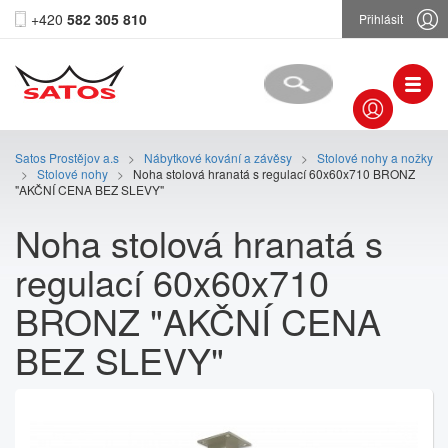
+420
582 305 810
Přihlásit
Satos Prostějov a.s
>
Nábytkové kování a závěsy
>
Stolové nohy a nožky
>
Stolové nohy
>
Noha stolová hranatá s regulací 60x60x710 BRONZ
"AKČNÍ CENA BEZ SLEVY"
Noha stolová hranatá s
regulací 60x60x710
BRONZ "AKČNÍ CENA
BEZ SLEVY"