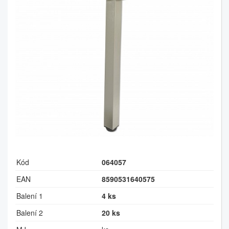
Kód
064057
EAN
8590531640575
Balení 1
4 ks
Balení 2
20 ks