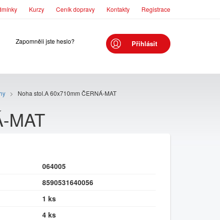
dmínky
Kurzy
Ceník dopravy
Kontakty
Registrace
Zapomněli jste heslo?
Přihlásit
ohy
>
Noha stol.A 60x710mm ČERNÁ-MAT
Á-MAT
064005
8590531640056
1 ks
4 ks