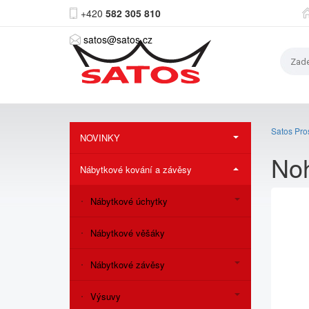
+420
582 305 810
satos@satos.cz
Satos Pros
NOVINKY
No
Nábytkové kování a závěsy
Nábytkové úchytky
Nábytkové věšáky
Nábytkové závěsy
Výsuvy