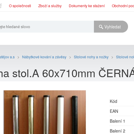
O společnosti
Zboží a služby
Dokumenty ke stažení
Obchodní po
tějov a.s
>
Nábytkové kování a závěsy
>
Stolové nohy a nožky
>
Stolové n
ha stol.A 60x710mm ČERN
Kód
EAN
Balení 1
Balení 2