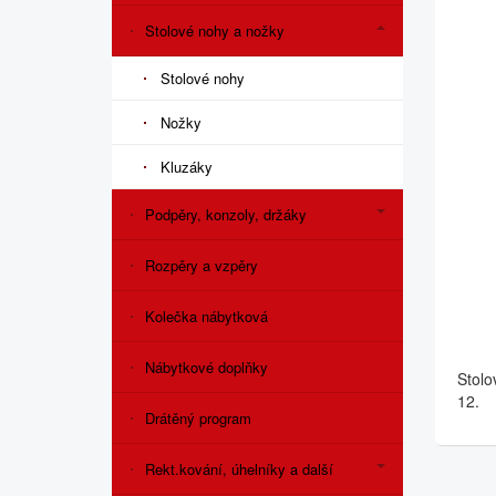
Stolové nohy a nožky
Stolové nohy
Nožky
Kluzáky
Podpěry, konzoly, držáky
Rozpěry a vzpěry
Kolečka nábytková
Nábytkové doplňky
Stolo
12.
Drátěný program
Rekt.kování, úhelníky a další