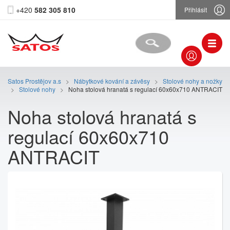
+420
582 305 810
Přihlásit
Satos Prostějov a.s
>
Nábytkové kování a závěsy
>
Stolové nohy a nožky
>
Stolové nohy
>
Noha stolová hranatá s regulací 60x60x710 ANTRACIT
Noha stolová hranatá s
regulací 60x60x710
ANTRACIT