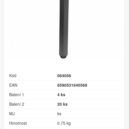
Kód
064056
EAN
8590531640568
Balení 1
4 ks
Balení 2
20 ks
MJ
ks
Hmotnost
0.75 kg