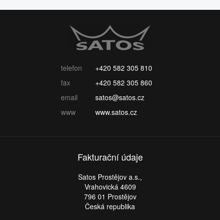
telefon
+420 582 305 810
fax
+420 582 305 860
email
satos@satos.cz
www
www.satos.cz
Fakturační údaje
Satos Prostějov a.s.,
Vrahovická 4609
796 01 Prostějov
Česká republika