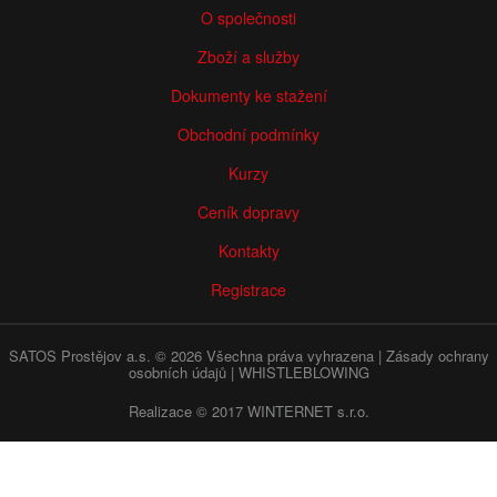
O společnosti
Zboží a služby
Dokumenty ke stažení
Obchodní podmínky
Kurzy
Ceník dopravy
Kontakty
Registrace
SATOS Prostějov a.s. © 2026 Všechna práva vyhrazena |
Zásady ochrany
osobních údajů
|
WHISTLEBLOWING
Realizace © 2017
WINTERNET s.r.o.