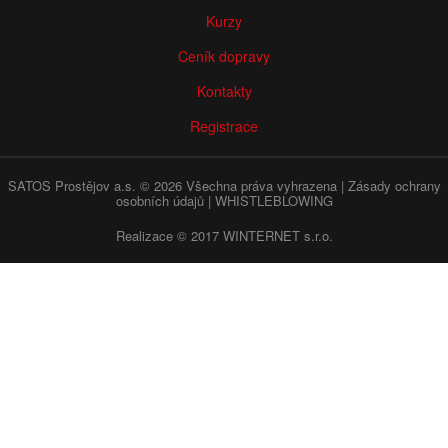
Kurzy
Ceník dopravy
Kontakty
Registrace
SATOS Prostějov a.s. © 2026 Všechna práva vyhrazena |
Zásady ochrany
osobních údajů
|
WHISTLEBLOWING
Realizace © 2017
WINTERNET s.r.o.