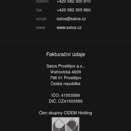
telefon
+420 582 305 810
fax
+420 582 305 860
email
satos@satos.cz
www
www.satos.cz
Fakturační údaje
Satos Prostějov a.s.,
Vrahovická 4609
796 01 Prostějov
Česká republika
IČO: 41503589
DIČ: CZ41503589
Člen skupiny CIDEM Holding