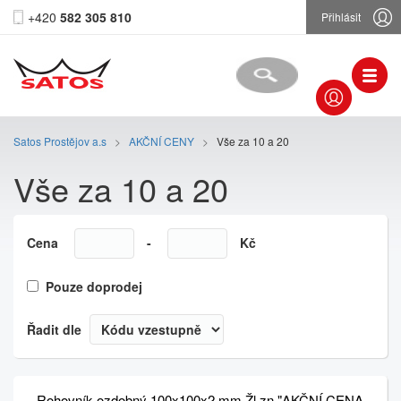
+420
582 305 810
Přihlásit
Satos Prostějov a.s
>
AKČNÍ CENY
>
Vše za 10 a 20
Vše za 10 a 20
Cena
-
Kč
Pouze doprodej
Řadit dle
Rohovník ozdobný 100x100x2 mm Žl.zn "AKČNÍ CENA