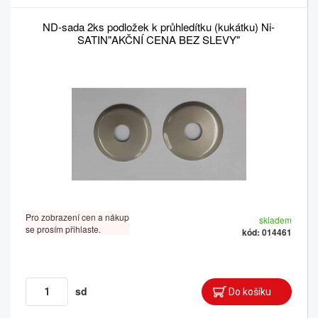
ND-sada 2ks podložek k průhledítku (kukátku) Ni-
SATIN"AKČNÍ CENA BEZ SLEVY"
Pro zobrazení cen a nákup
skladem
se prosím přihlaste.
kód: 014461
sd