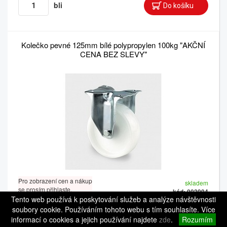
bli
Kolečko pevné 125mm bílé polypropylen 100kg "AKČNÍ
CENA BEZ SLEVY"
Pro zobrazení cen a nákup
skladem
se prosím přihlaste.
kód: 002994
Tento web používá k poskytování služeb a analýze návštěvnosti
Balení 1: 1 ks
Balení 2: 24 ks
soubory cookie. Používáním tohoto webu s tím souhlasíte. Více
informací o cookies a jejich používání najdete
zde
.
Rozumím