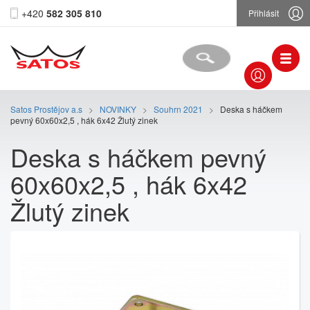
+420
582 305 810
Přihlásit
Satos Prostějov a.s
>
NOVINKY
>
Souhrn 2021
>
Deska s háčkem
pevný 60x60x2,5 , hák 6x42 Žlutý zinek
Deska s háčkem pevný
60x60x2,5 , hák 6x42
Žlutý zinek