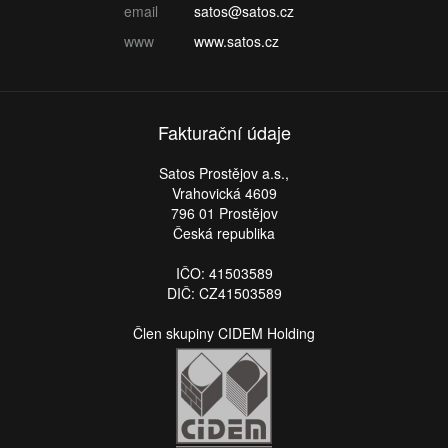
email
satos@satos.cz
www
www.satos.cz
Fakturační údaje
Satos Prostějov a.s.,
Vrahovická 4609
796 01 Prostějov
Česká republika
IČO: 41503589
DIČ: CZ41503589
Člen skupiny CIDEM Holding