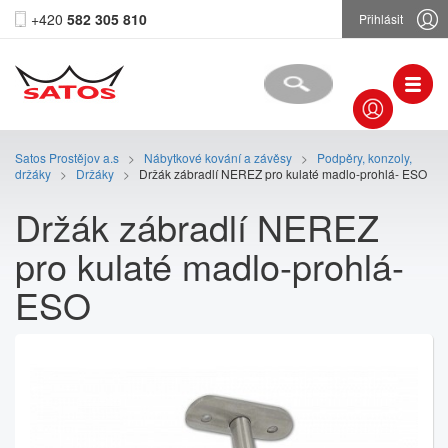
+420
582 305 810
Přihlásit
Satos Prostějov a.s
>
Nábytkové kování a závěsy
>
Podpěry, konzoly,
držáky
>
Držáky
>
Držák zábradlí NEREZ pro kulaté madlo-prohlá- ESO
Držák zábradlí NEREZ
pro kulaté madlo-prohlá-
ESO