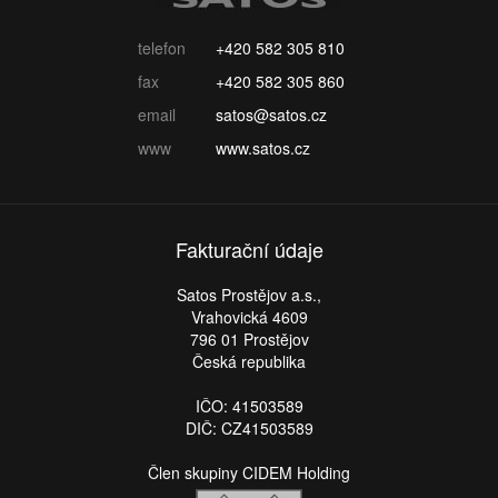
telefon
+420 582 305 810
fax
+420 582 305 860
email
satos@satos.cz
www
www.satos.cz
Fakturační údaje
Satos Prostějov a.s.,
Vrahovická 4609
796 01 Prostějov
Česká republika
IČO: 41503589
DIČ: CZ41503589
Člen skupiny CIDEM Holding