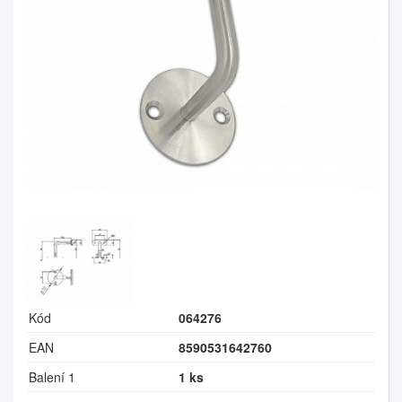
Kód
064276
EAN
8590531642760
Balení 1
1 ks