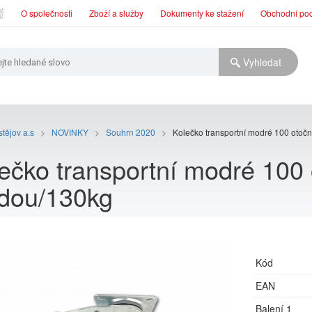
O společnosti
Zboží a služby
Dokumenty ke stažení
Obchodní po
tějov a.s
>
NOVINKY
>
Souhrn 2020
>
Kolečko transportní modré 100 otoč
ečko transportní modré 100 
dou/130kg
Kód
EAN
Balení 1