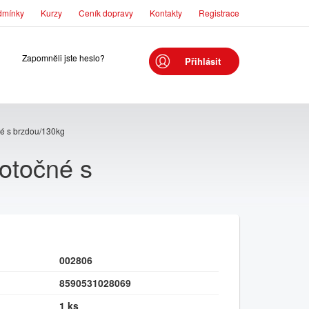
dmínky
Kurzy
Ceník dopravy
Kontakty
Registrace
Zapomněli jste heslo?
Přihlásit
né s brzdou/130kg
otočné s
002806
8590531028069
1 ks