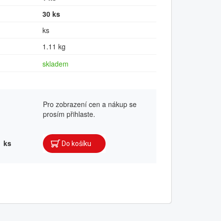
30 ks
ks
1.11 kg
skladem
Pro zobrazení cen a nákup se
prosím přihlaste.
ks