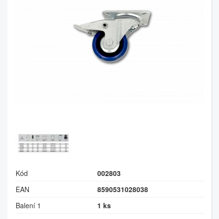
Kód
002803
EAN
8590531028038
Balení 1
1 ks