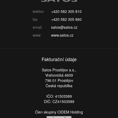
telefon
+420 582 305 810
fax
+420 582 305 860
email
satos@satos.cz
www
www.satos.cz
Fakturační údaje
Satos Prostějov a.s.,
Vrahovická 4609
796 01 Prostějov
Česká republika
IČO: 41503589
DIČ: CZ41503589
Člen skupiny CIDEM Holding