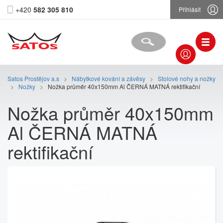
+420
582 305 810
Přihlásit
Satos Prostějov a.s
>
Nábytkové kování a závěsy
>
Stolové nohy a nožky
>
Nožky
>
Nožka průměr 40x150mm Al ČERNÁ MATNÁ rektifikační
Nožka průměr 40x150mm
Al ČERNÁ MATNÁ
rektifikační