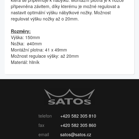
která se připevňuje k nábytku. Montážní plotna je k nožce
připevněna závitem, díky kterému je možné regulovat a
nastavit optimální výšku nábytkové nožky. Možnost
regulovat výšku nožky až o 20mm.
Rozměry:
Výška: 150mm
Nožka: ø40mm
Montážní plotna: 41 x 49mm
Možnost regulace výšky: až 20mm
Materiál: hliník
telefon
+420 582 305 810
fax
+420 582 305 860
email
satos@satos.cz