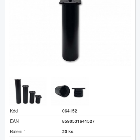
Kód
064152
EAN
8590531641527
Balení 1
20 ks