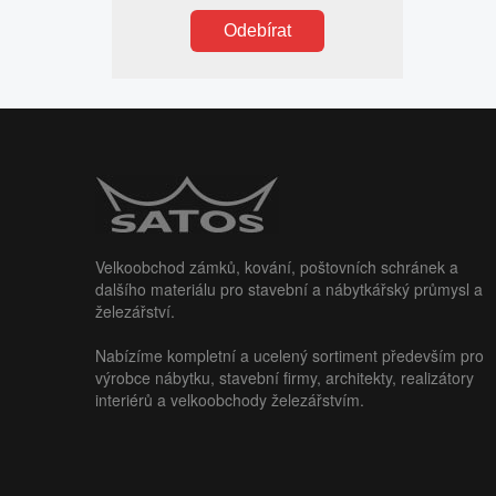
Odebírat
Velkoobchod zámků, kování, poštovních schránek a
dalšího materiálu pro stavební a nábytkářský průmysl a
železářství.
Nabízíme kompletní a ucelený sortiment především pro
výrobce nábytku, stavební firmy, architekty, realizátory
interiérů a velkoobchody železářstvím.