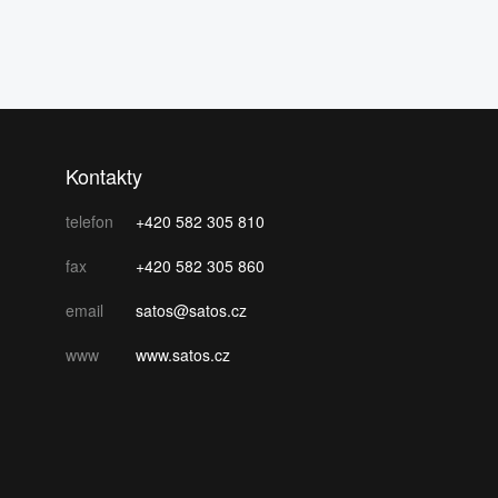
Kontakty
telefon
+420 582 305 810
fax
+420 582 305 860
email
satos@satos.cz
www
www.satos.cz