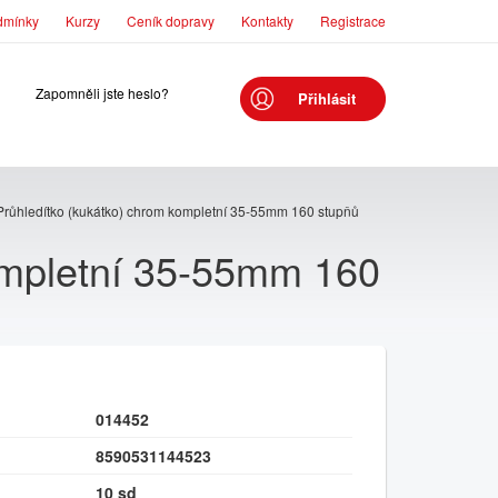
dmínky
Kurzy
Ceník dopravy
Kontakty
Registrace
Zapomněli jste heslo?
Přihlásit
Průhledítko (kukátko) chrom kompletní 35-55mm 160 stupňů
ompletní 35-55mm 160
014452
8590531144523
10 sd