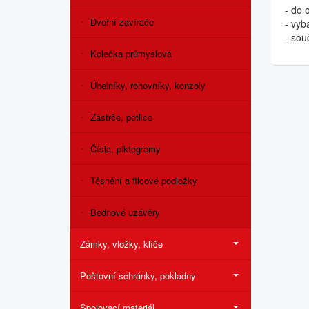
- do 
Dveřní zavírače
- vyb
- sou
Kolečka průmyslová
Úhelníky, rohovníky, konzoly
Zástrče, petlice
Čísla, piktogramy
Těsnění a filcové podložky
Bednové uzávěry
Zámky, vložky, klíče
Poštovní schránky, pokladny
Spojovací materiál