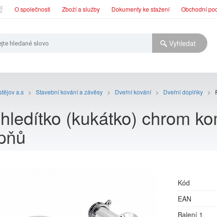
O společnosti
Zboží a služby
Dokumenty ke stažení
Obchodní po
tějov a.s
>
Stavební kování a závěsy
>
Dveřní kování
>
Dveřní doplňky
>
hledítko (kukátko) chrom k
pňů
Kód
EAN
Balení 1