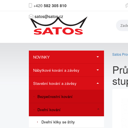
+420
582 305 810
satos@satos.cz
Satos Pros
NOVINKY
Prů
Nábytkové kování a závěsy
stu
Stavební kování a závěsy
Bezpečnostní kování
Dveřní kování
Dveřní kliky se štíty