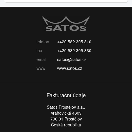
telefon
+420 582 305 810
fax
+420 582 305 860
email
satos@satos.cz
www
www.satos.cz
Fakturační údaje
Satos Prostějov a.s.,
Vrahovická 4609
796 01 Prostějov
Česká republika