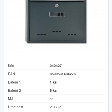
Kód
040427
EAN
8590531404276
Balení 1
1 ks
Balení 2
6 ks
MJ
ks
Hmotnost
2.36 kg