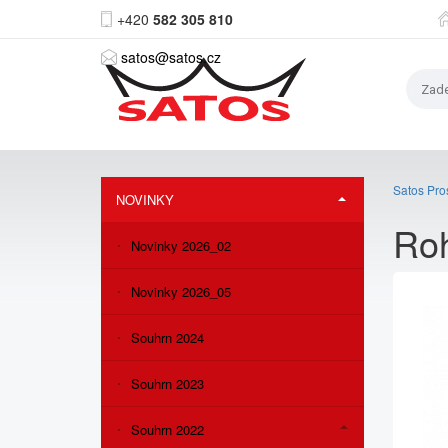
+420
582 305 810
satos@satos.cz
Satos Pros
NOVINKY
Ro
Novinky 2026_02
Novinky 2026_05
Souhrn 2024
Souhrn 2023
Souhrn 2022