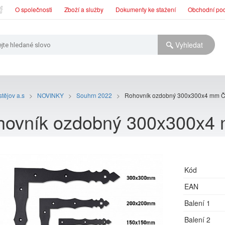
O společnosti
Zboží a služby
Dokumenty ke stažení
Obchodní po
tějov a.s
>
NOVINKY
>
Souhrn 2022
>
Rohovník ozdobný 300x300x4 mm Č
hovník ozdobný 300x300x4
Kód
EAN
Balení 1
Balení 2