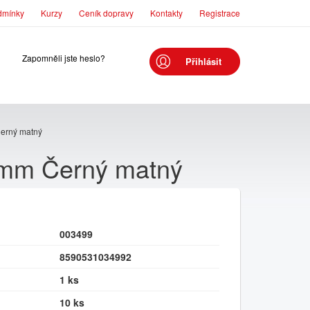
dmínky
Kurzy
Ceník dopravy
Kontakty
Registrace
Zapomněli jste heslo?
Přihlásit
erný matný
 mm Černý matný
003499
8590531034992
1 ks
10 ks