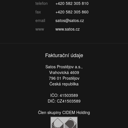
telefon
+420 582 305 810
fax
+420 582 305 860
email
satos@satos.cz
www
www.satos.cz
Fakturační údaje
Satos Prostějov a.s.,
Vrahovická 4609
796 01 Prostějov
Česká republika
IČO: 41503589
DIČ: CZ41503589
Člen skupiny CIDEM Holding