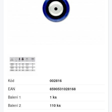
Kód
002816
EAN
8590531028168
Balení 1
1 ks
Balení 2
110 ks