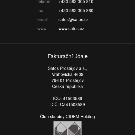
telefon
+420 582 305 810
fax
+420 582 305 860
email
satos@satos.cz
www
www.satos.cz
Fakturační údaje
Satos Prostějov a.s.,
Vrahovická 4609
796 01 Prostějov
Česká republika
IČO: 41503589
DIČ: CZ41503589
Člen skupiny CIDEM Holding