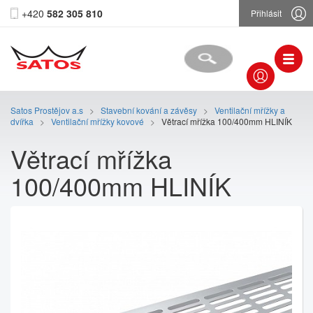
+420
582 305 810
Přihlásit
Satos Prostějov a.s
>
Stavební kování a závěsy
>
Ventilační mřížky a
dvířka
>
Ventilační mřížky kovové
>
Větrací mřížka 100/400mm HLINÍK
Větrací mřížka
100/400mm HLINÍK