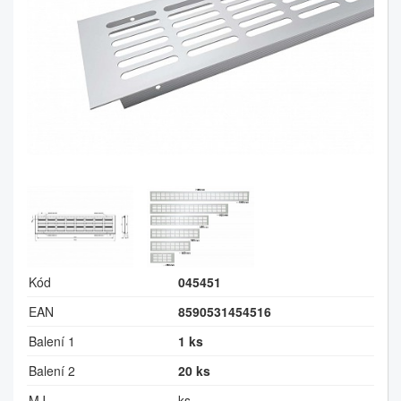
Kód
045451
EAN
8590531454516
Balení 1
1 ks
Balení 2
20 ks
MJ
ks