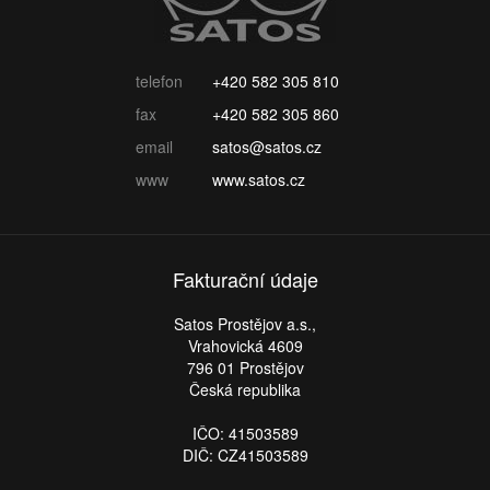
telefon
+420 582 305 810
fax
+420 582 305 860
email
satos@satos.cz
www
www.satos.cz
Fakturační údaje
Satos Prostějov a.s.,
Vrahovická 4609
796 01 Prostějov
Česká republika
IČO: 41503589
DIČ: CZ41503589