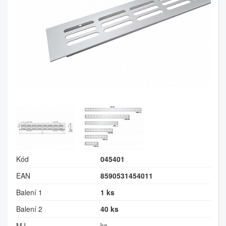
Kód
045401
EAN
8590531454011
Balení 1
1 ks
Balení 2
40 ks
MJ
ks