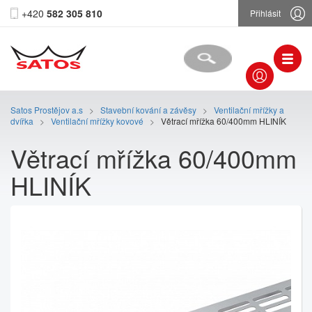
+420
582 305 810
Přihlásit
Satos Prostějov a.s
>
Stavební kování a závěsy
>
Ventilační mřížky a
dvířka
>
Ventilační mřížky kovové
>
Větrací mřížka 60/400mm HLINÍK
Větrací mřížka 60/400mm
HLINÍK