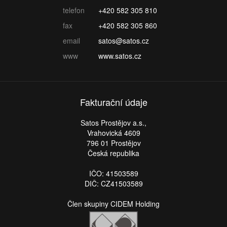
telefon
+420 582 305 810
fax
+420 582 305 860
email
satos@satos.cz
www
www.satos.cz
Fakturační údaje
Satos Prostějov a.s.,
Vrahovická 4609
796 01 Prostějov
Česká republika
IČO: 41503589
DIČ: CZ41503589
Člen skupiny CIDEM Holding