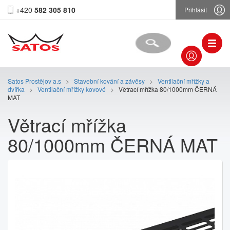
+420
582 305 810
Přihlásit
Satos Prostějov a.s
>
Stavební kování a závěsy
>
Ventilační mřížky a
dvířka
>
Ventilační mřížky kovové
>
Větrací mřížka 80/1000mm ČERNÁ
MAT
Větrací mřížka
80/1000mm ČERNÁ MAT