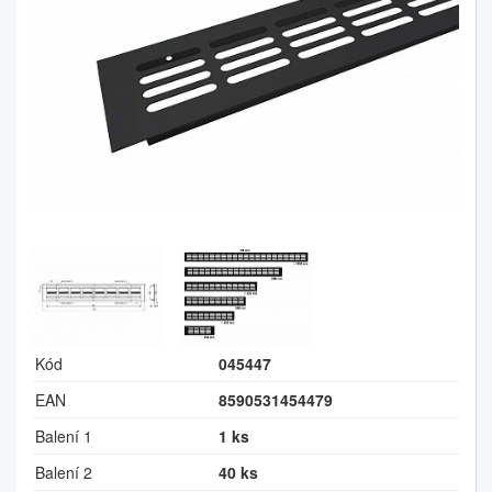
Kód
045447
EAN
8590531454479
Balení 1
1 ks
Balení 2
40 ks