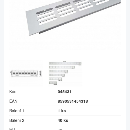
Kód
045431
EAN
8590531454318
Balení 1
1 ks
Balení 2
40 ks
MJ
ks