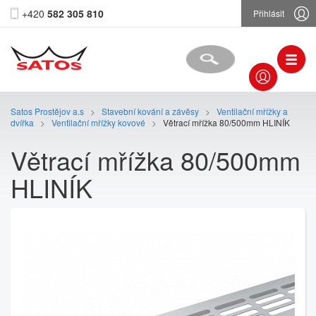
+420
582 305 810
Přihlásit
Satos Prostějov a.s
>
Stavební kování a závěsy
>
Ventilační mřížky a
dvířka
>
Ventilační mřížky kovové
>
Větrací mřížka 80/500mm HLINÍK
Větrací mřížka 80/500mm
HLINÍK