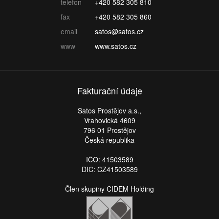
telefon
+420 582 305 810
fax
+420 582 305 860
email
satos@satos.cz
www
www.satos.cz
Fakturační údaje
Satos Prostějov a.s.,
Vrahovická 4609
796 01 Prostějov
Česká republika
IČO: 41503589
DIČ: CZ41503589
Člen skupiny CIDEM Holding