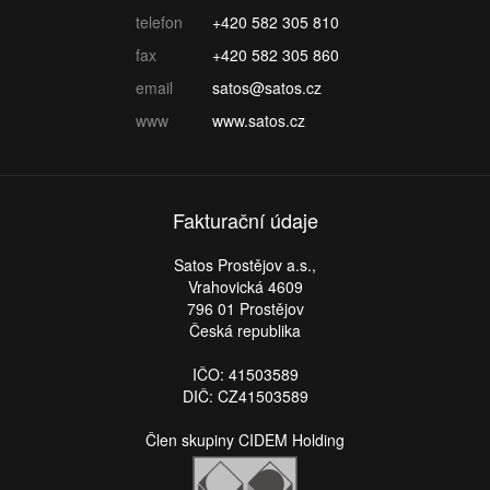
telefon
+420 582 305 810
fax
+420 582 305 860
email
satos@satos.cz
www
www.satos.cz
Fakturační údaje
Satos Prostějov a.s.,
Vrahovická 4609
796 01 Prostějov
Česká republika
IČO: 41503589
DIČ: CZ41503589
Člen skupiny CIDEM Holding