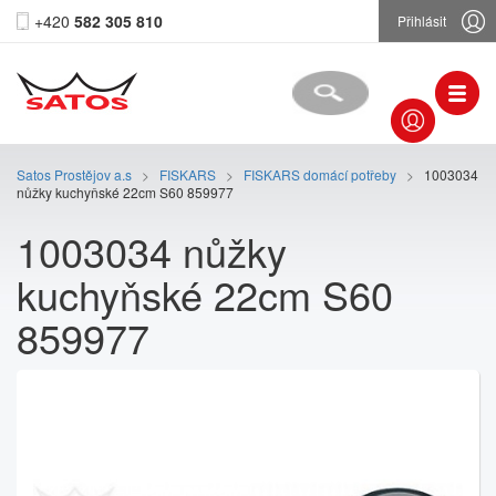
+420
582 305 810
Přihlásit
Satos Prostějov a.s
>
FISKARS
>
FISKARS domácí potřeby
>
1003034
nůžky kuchyňské 22cm S60 859977
1003034 nůžky
kuchyňské 22cm S60
859977