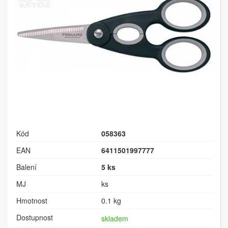
Kód
058363
EAN
6411501997777
Balení
5 ks
MJ
ks
Hmotnost
0.1 kg
Dostupnost
skladem