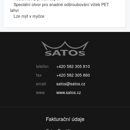
Speciální otvor pro snadné odšroubování víček PET
lahví
Lze mýt v myčce
telefon
+420 582 305 810
fax
+420 582 305 860
email
satos@satos.cz
www
www.satos.cz
Fakturační údaje