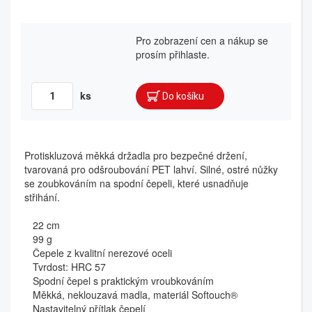
Pro zobrazení cen a nákup se
prosím přihlaste.
ks
Protiskluzová měkká držadla pro bezpečné držení,
tvarovaná pro odšroubování PET lahví. Silné, ostré nůžky
se zoubkováním na spodní čepeli, které usnadňuje
střihání.
22 cm
99 g
Čepele z kvalitní nerezové oceli
Tvrdost: HRC 57
Spodní čepel s praktickým vroubkováním
Měkká, neklouzavá madla, materiál Softouch®
Nastavitelný přítlak čepelí