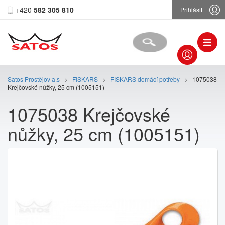
+420
582 305 810
Přihlásit
Satos Prostějov a.s
>
FISKARS
>
FISKARS domácí potřeby
>
1075038
Krejčovské nůžky, 25 cm (1005151)
1075038 Krejčovské
nůžky, 25 cm (1005151)