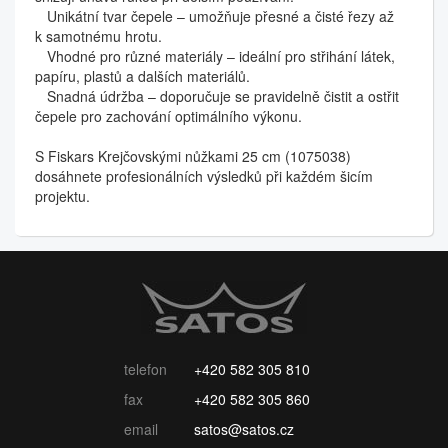
Unikátní tvar čepele – umožňuje přesné a čisté řezy až
k samotnému hrotu.
Vhodné pro různé materiály – ideální pro střihání látek,
papíru, plastů a dalších materiálů.
Snadná údržba – doporučuje se pravidelně čistit a ostřit
čepele pro zachování optimálního výkonu.
S Fiskars Krejčovskými nůžkami 25 cm (1075038)
dosáhnete profesionálních výsledků při každém šicím
projektu.
telefon
+420 582 305 810
fax
+420 582 305 860
email
satos@satos.cz