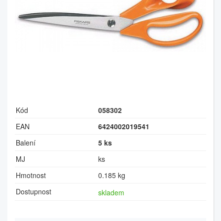
Kód
058302
EAN
6424002019541
Balení
5 ks
MJ
ks
Hmotnost
0.185 kg
Dostupnost
skladem