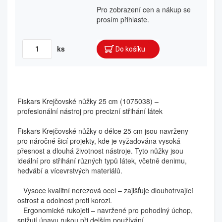
Pro zobrazení cen a nákup se
prosím přihlaste.
ks
Fiskars Krejčovské nůžky 25 cm (1075038) –
profesionální nástroj pro precizní střihání látek
Fiskars Krejčovské nůžky o délce 25 cm jsou navrženy
pro náročné šicí projekty, kde je vyžadována vysoká
přesnost a dlouhá životnost nástroje. Tyto nůžky jsou
ideální pro střihání různých typů látek, včetně denimu,
hedvábí a vícevrstvých materiálů.
Vysoce kvalitní nerezová ocel – zajišťuje dlouhotrvající
ostrost a odolnost proti korozi.
Ergonomické rukojeti – navržené pro pohodlný úchop,
snižují únavu rukou při delším používání.