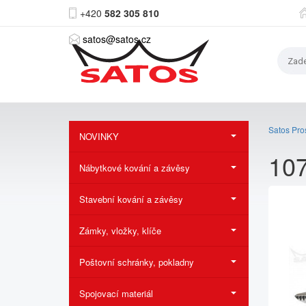
+420
582 305 810
satos@satos.cz
Satos Pros
NOVINKY
107
Nábytkové kování a závěsy
Stavební kování a závěsy
Zámky, vložky, klíče
Poštovní schránky, pokladny
Spojovací materiál