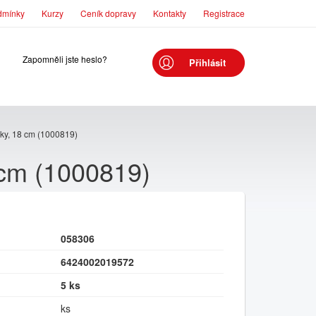
dmínky
Kurzy
Ceník dopravy
Kontakty
Registrace
Zapomněli jste heslo?
Přihlásit
y, 18 cm (1000819)
cm (1000819)
058306
6424002019572
5 ks
ks