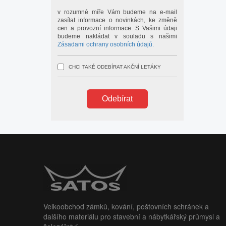
v rozumné míře Vám budeme na e-mail
zasílat informace o novinkách, ke změně
cen a provozní informace. S Vašimi údaji
budeme nakládat v souladu s našimi
Zásadami ochrany osobních údajů.
CHCI TAKÉ ODEBÍRAT AKČNÍ LETÁKY
Odebírat
Velkoobchod zámků, kování, poštovních schránek a
dalšího materiálu pro stavební a nábytkářský průmysl a