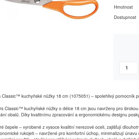
Hmotnost
Dostupnost
s Classic™ kuchyňské nůžky 18 cm (1075051) – spolehlivý pomocník pr
rs Classic™ kuchyňské nůžky o délce 18 cm jsou navrženy pro širokou š
rání obalů. Díky kvalitnímu zpracování a ergonomickému designu poskytu
 čepele – vyrobené z vysoce kvalitní nerezové oceli, zajišťují dlouhotrv
omické rukojeti – navržené pro komfortní úchop, minimalizují únavu r