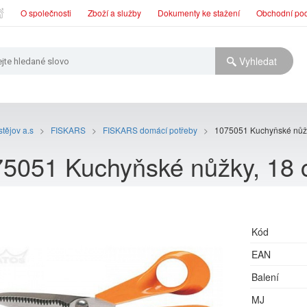
O společnosti
Zboží a služby
Dokumenty ke stažení
Obchodní po
tějov a.s
>
FISKARS
>
FISKARS domácí potřeby
>
1075051 Kuchyňské nůžk
5051 Kuchyňské nůžky, 18 
Kód
EAN
Balení
MJ