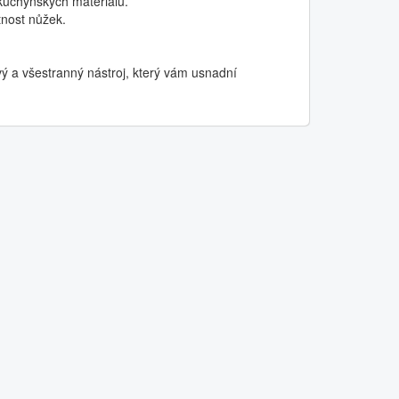
 kuchyňských materiálů.
tnost nůžek.
ý a všestranný nástroj, který vám usnadní