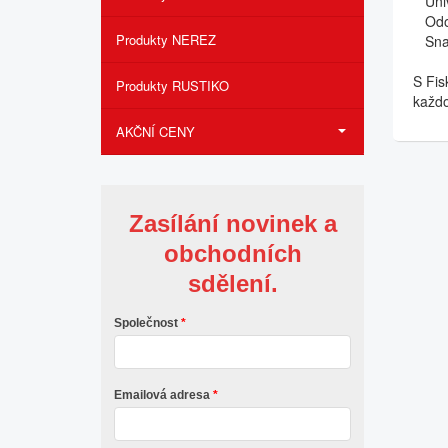
Unive
Odoln
Produkty NEREZ
Snadn
S Fis
Produkty RUSTIKO
každo
AKČNÍ CENY
Zasílání novinek a
obchodních
sdělení.
Společnost
Emailová adresa