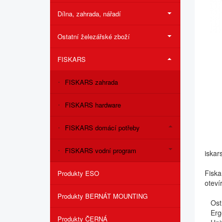
Dílna, zahrada, nářadí
Ostatní železářské zboží
FISKARS
FISKARS zahrada
FISKARS hardware
FISKARS domácí potřeby
FISKARS vodní program
iskar
Fiska
Produkty ESO
oteví
Produkty BERNÁT MOUNTING
Ostré
Ergon
Produkty ČERNÁ