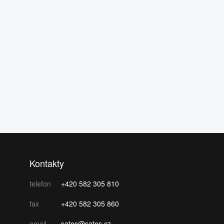
Kontakty
telefon
+420 582 305 810
fax
+420 582 305 860
email
satos@satos.cz