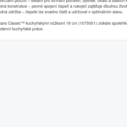
rzální použití – ideální pro stříhání potravin, bylinek, obalů a dalších
á konstrukce – pevné spojení čepelí a rukojetí zajišťuje dlouhou živo
á údržba – čepele lze snadno čistit a udržovat v optimálním stavu.
kars Classic™ kuchyňskými nůžkami 18 cm (1075051) získáte spolehliv
denní kuchyňské práce.