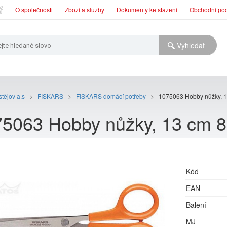
O společnosti
Zboží a služby
Dokumenty ke stažení
Obchodní po
tějov a.s
>
FISKARS
>
FISKARS domácí potřeby
>
1075063 Hobby nůžky, 
5063 Hobby nůžky, 13 cm 
Kód
EAN
Balení
MJ