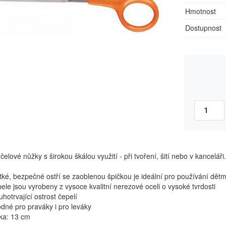
Hmotnost
Dostupnost
čelové nůžky s širokou škálou využití - při tvoření, šití nebo v kanceláři.
é, bezpečné ostří se zaoblenou špičkou je ideální pro používání dě
e jsou vyrobeny z vysoce kvalitní nerezové oceli o vysoké tvrdosti
otrvající ostrost čepelí
é pro praváky i pro leváky
a: 13 cm