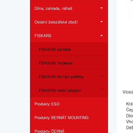
Dílna, zahrada, nářadí
Ostatní železářské zboží
FISKARS
FISKARS zahrada
FISKARS hardware
FISKARS domácí potřeby
FISKARS vodní program
Víceú
Krátk
Produkty ESO
Čepel
Dlouh
Produkty BERNÁT MOUNTING
Vhodn
Délk
Produkty ČERNÁ