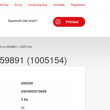
dmínky
Kurzy
Ceník dopravy
Kontakty
Registrace
Zapomněli jste heslo?
Přihlásit
13 cm 859891 (1005154)
859891 (1005154)
058309
6424002019695
5 ks
ks