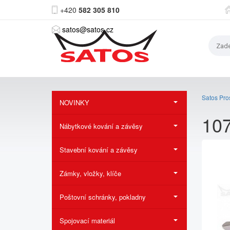
+420
582 305 810
satos@satos.cz
Satos Pros
NOVINKY
107
Nábytkové kování a závěsy
Stavební kování a závěsy
Zámky, vložky, klíče
Poštovní schránky, pokladny
Spojovací materiál