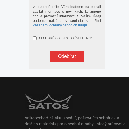
v rozumné míře Vám budeme na e-mail
zasílat informace o novinkách, ke změně
cen a provozní informace. S Vašimi údaji
budeme nakládat v souladu s našimi
Zásadami ochrany osobních údajů.
CHCI TAKÉ ODEBÍRAT AKČNÍ LETÁKY
Odebírat
Velkoobchod zámků, kování, poštovních schránek a
dalšího materiálu pro stavební a nábytkářský průmysl a