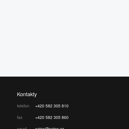
Kontakty
telefon
+420 582 305 810
fax
+420 582 305 860
email
satos@satos.cz