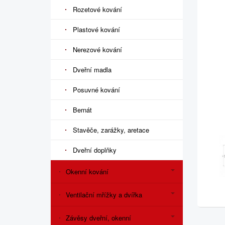
Rozetové kování
Plastové kování
Nerezové kování
Dveřní madla
Posuvné kování
Bernát
Stavěče, zarážky, aretace
Dveřní doplňky
Okenní kování
Ventilační mřížky a dvířka
Závěsy dveřní, okenní