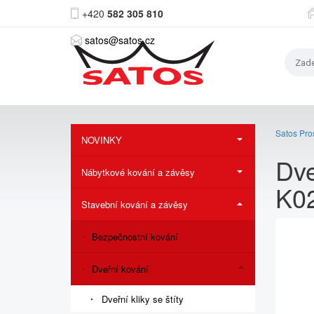
+420
582 305 810
satos@satos.cz
Satos Pros
NOVINKY
Dve
Nábytkové kování a závěsy
K0
Stavební kování a závěsy
Bezpečnostní kování
Dveřní kování
Dveřní kliky se štíty