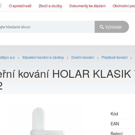
O společnosti
Zboží a služby
Dokumenty ke stažení
Obchodní po
tějov a.s
>
Stavební kování a závěsy
>
Dveřní kování
>
Plastové kování
>
řní kování HOLAR KLASIK 7
2
Kód
EAN
Balení