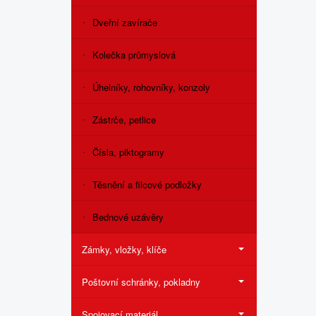
Dveřní zavírače
Kolečka průmyslová
Úhelníky, rohovníky, konzoly
Zástrče, petlice
Čísla, piktogramy
Těsnění a filcové podložky
Bednové uzávěry
Zámky, vložky, klíče
Poštovní schránky, pokladny
Spojovací materiál