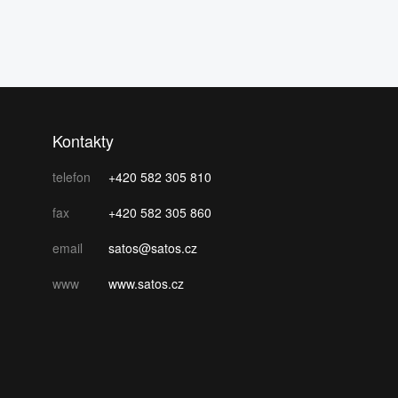
Kontakty
telefon
+420 582 305 810
fax
+420 582 305 860
email
satos@satos.cz
www
www.satos.cz