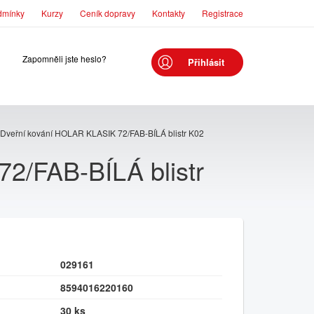
dmínky
Kurzy
Ceník dopravy
Kontakty
Registrace
Zapomněli jste heslo?
Přihlásit
Dveřní kování HOLAR KLASIK 72/FAB-BÍLÁ blistr K02
2/FAB-BÍLÁ blistr
029161
8594016220160
30 ks