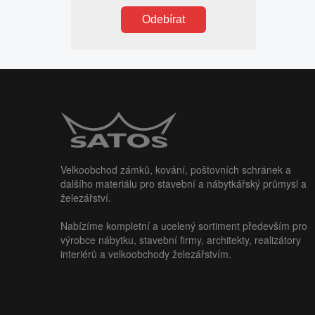
Odebírat
Velkoobchod zámků, kování, poštovních schránek a
dalšího materiálu pro stavební a nábytkářský průmysl a
železářství.
Nabízíme kompletní a ucelený sortiment především pro
výrobce nábytku, stavební firmy, architekty, realizátory
interiérů a velkoobchody železářstvím.