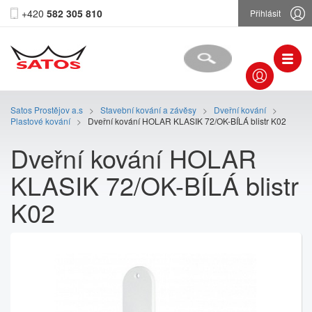
+420
582 305 810
Přihlásit
Satos Prostějov a.s
>
Stavební kování a závěsy
>
Dveřní kování
>
Plastové kování
>
Dveřní kování HOLAR KLASIK 72/OK-BÍLÁ blistr K02
Dveřní kování HOLAR
KLASIK 72/OK-BÍLÁ blistr
K02