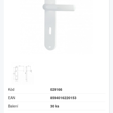
Kód
029166
EAN
8594016220153
Balení
30 ks