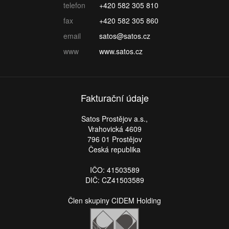
telefon
+420 582 305 810
fax
+420 582 305 860
email
satos@satos.cz
www
www.satos.cz
Fakturační údaje
Satos Prostějov a.s.,
Vrahovická 4609
796 01 Prostějov
Česká republika
IČO: 41503589
DIČ: CZ41503589
Člen skupiny CIDEM Holding