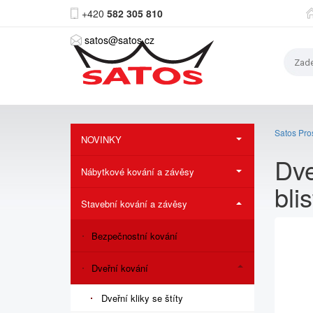
+420
582 305 810
satos@satos.cz
Satos Pros
NOVINKY
Dv
Nábytkové kování a závěsy
bli
Stavební kování a závěsy
Bezpečnostní kování
Dveřní kování
Dveřní kliky se štíty