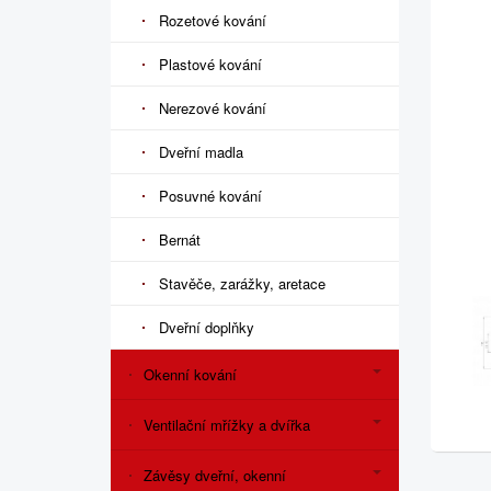
Rozetové kování
Plastové kování
Nerezové kování
Dveřní madla
Posuvné kování
Bernát
Stavěče, zarážky, aretace
Dveřní doplňky
Okenní kování
Ventilační mřížky a dvířka
Závěsy dveřní, okenní