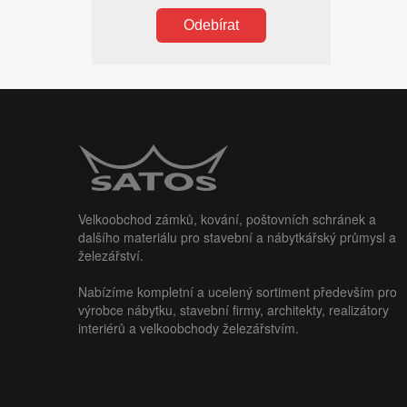
Odebírat
Velkoobchod zámků, kování, poštovních schránek a
dalšího materiálu pro stavební a nábytkářský průmysl a
železářství.
Nabízíme kompletní a ucelený sortiment především pro
výrobce nábytku, stavební firmy, architekty, realizátory
interiérů a velkoobchody železářstvím.