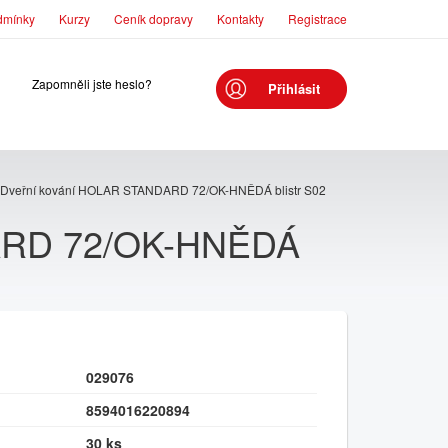
dmínky
Kurzy
Ceník dopravy
Kontakty
Registrace
Zapomněli jste heslo?
Přihlásit
Dveřní kování HOLAR STANDARD 72/OK-HNĚDÁ blistr S02
ARD 72/OK-HNĚDÁ
029076
8594016220894
30 ks