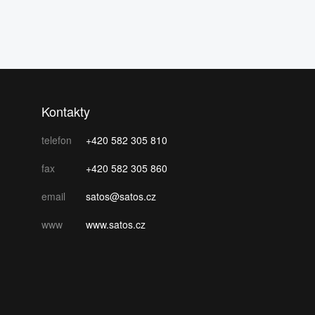
Kontakty
telefon
+420 582 305 810
fax
+420 582 305 860
email
satos@satos.cz
www
www.satos.cz