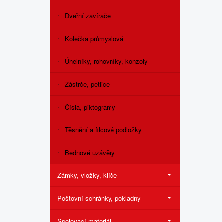
Dveřní zavírače
Kolečka průmyslová
Úhelníky, rohovníky, konzoly
Zástrče, petlice
Čísla, piktogramy
Těsnění a filcové podložky
Bednové uzávěry
Zámky, vložky, klíče
Poštovní schránky, pokladny
Spojovací materiál