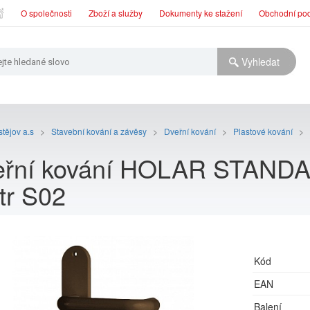
O společnosti
Zboží a služby
Dokumenty ke stažení
Obchodní po
tějov a.s
>
Stavební kování a závěsy
>
Dveřní kování
>
Plastové kování
>
eřní kování HOLAR STAND
str S02
Kód
EAN
Balení