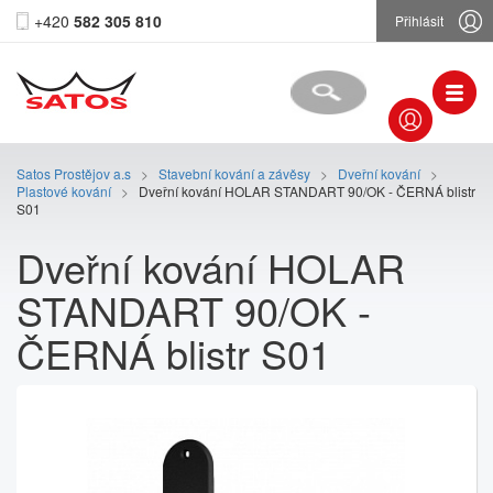
+420
582 305 810
Přihlásit
Satos Prostějov a.s
>
Stavební kování a závěsy
>
Dveřní kování
>
Plastové kování
>
Dveřní kování HOLAR STANDART 90/OK - ČERNÁ blistr
S01
Dveřní kování HOLAR
STANDART 90/OK -
ČERNÁ blistr S01