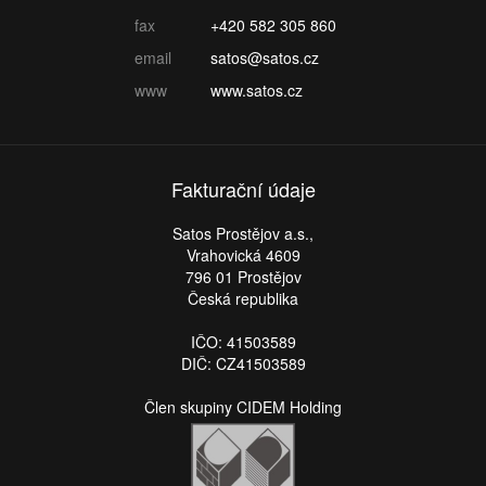
fax
+420 582 305 860
email
satos@satos.cz
www
www.satos.cz
Fakturační údaje
Satos Prostějov a.s.,
Vrahovická 4609
796 01 Prostějov
Česká republika
IČO: 41503589
DIČ: CZ41503589
Člen skupiny CIDEM Holding