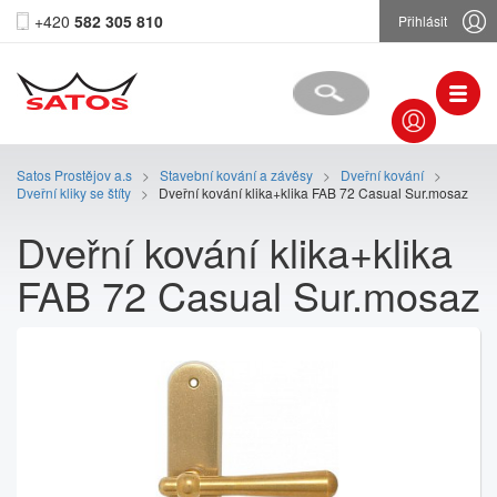
+420
582 305 810
Přihlásit
Satos Prostějov a.s
>
Stavební kování a závěsy
>
Dveřní kování
>
Dveřní kliky se štíty
>
Dveřní kování klika+klika FAB 72 Casual Sur.mosaz
Dveřní kování klika+klika
FAB 72 Casual Sur.mosaz