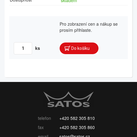
skladem
Pro zobrazení cen a nákup se
prosím přihlaste.
ks
telefon
+420 582 305 810
fax
+420 582 305 860
email
satos@satos.cz