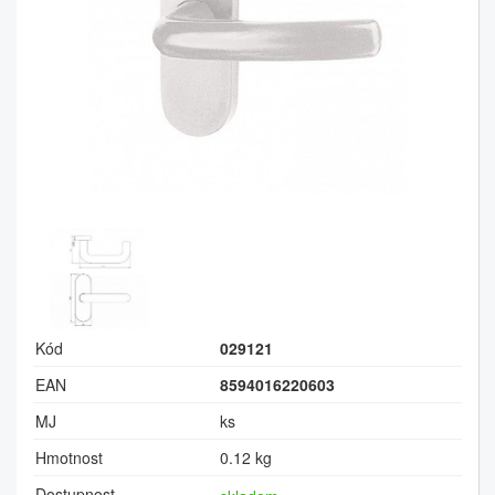
Kód
029121
EAN
8594016220603
MJ
ks
Hmotnost
0.12 kg
Dostupnost