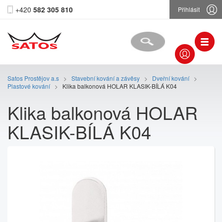
+420
582 305 810
Přihlásit
Satos Prostějov a.s
>
Stavební kování a závěsy
>
Dveřní kování
>
Plastové kování
>
Klika balkonová HOLAR KLASIK-BÍLÁ K04
Klika balkonová HOLAR
KLASIK-BÍLÁ K04