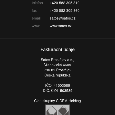
telefon
+420 582 305 810
fax
+420 582 305 860
email
satos@satos.cz
www
www.satos.cz
Fakturační údaje
Satos Prostějov a.s.,
Vrahovická 4609
796 01 Prostějov
Česká republika
IČO: 41503589
DIČ: CZ41503589
Člen skupiny CIDEM Holding