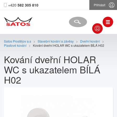
+420
582 305 810
Přihlásit
Satos Prostějov a.s
>
Stavební kování a závěsy
>
Dveřní kování
>
Plastové kování
>
Kování dveřní HOLAR WC s ukazatelem BÍLÁ H02
Kování dveřní HOLAR
WC s ukazatelem BÍLÁ
H02