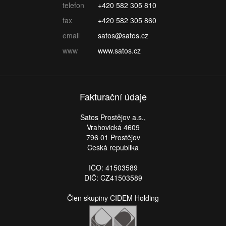
telefon
+420 582 305 810
fax
+420 582 305 860
email
satos@satos.cz
www
www.satos.cz
Fakturační údaje
Satos Prostějov a.s.,
Vrahovická 4609
796 01 Prostějov
Česká republika
IČO: 41503589
DIČ: CZ41503589
Člen skupiny CIDEM Holding