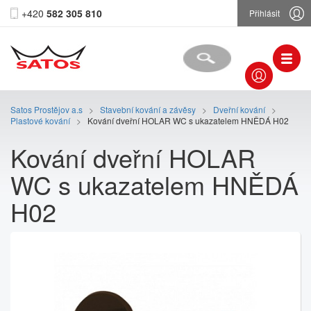
+420
582 305 810
Přihlásit
Satos Prostějov a.s
>
Stavební kování a závěsy
>
Dveřní kování
>
Plastové kování
>
Kování dveřní HOLAR WC s ukazatelem HNĚDÁ H02
Kování dveřní HOLAR
WC s ukazatelem HNĚDÁ
H02