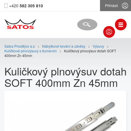
+420
582 305 810
Přihlásit
Satos Prostějov a.s
>
Nábytkové kování a závěsy
>
Výsuvy
>
Kuličkové plnovýsuvy s tlumením
>
Kuličkový plnovýsuv dotah SOFT
400mm Zn 45mm
Kuličkový plnovýsuv dotah
SOFT 400mm Zn 45mm