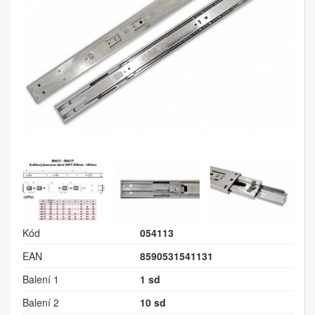
Kód
054113
EAN
8590531541131
Balení 1
1 sd
Balení 2
10 sd