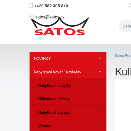
+420
582 305 810
satos@satos.cz
Satos Pros
NOVINKY
Ku
Nábytkové kování a závěsy
Nábytkové úchytky
Nábytkové věšáky
Nábytkové závěsy
Výsuvy