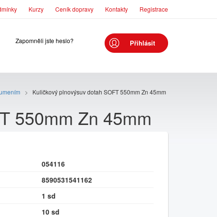
dmínky
Kurzy
Ceník dopravy
Kontakty
Registrace
Zapomněli jste heslo?
Přihlásit
tlumením
>
Kuličkový plnovýsuv dotah SOFT 550mm Zn 45mm
OFT 550mm Zn 45mm
054116
8590531541162
1 sd
10 sd