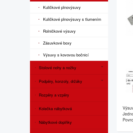
Kuličkové plnovýsuvy
Kuličkové plnovýsuvy s tlumením
Rolničkové výsuvy
Zásuvkové boxy
Výsuvy s kovovou bočnicí
Stolové nohy a nožky
Podpěry, konzoly, držáky
Rozpěry a vzpěry
Výsuv
Kolečka nábytková
Jedno
Povrc
Nábytkové doplňky