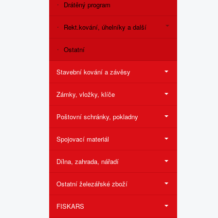
Drátěný program
Rekt.kování, úhelníky a další
Ostatní
Stavební kování a závěsy
Zámky, vložky, klíče
Poštovní schránky, pokladny
Spojovací materiál
Dílna, zahrada, nářadí
Ostatní železářské zboží
FISKARS