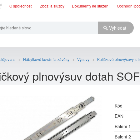
O společnosti
Zboží a služby
Dokumenty ke stažení
Obchodní po
tějov a.s
>
Nábytkové kování a závěsy
>
Výsuvy
>
Kuličkové plnovýsuvy s 
ličkový plnovýsuv dotah S
Kód
EAN
Balení 1
Balení 2