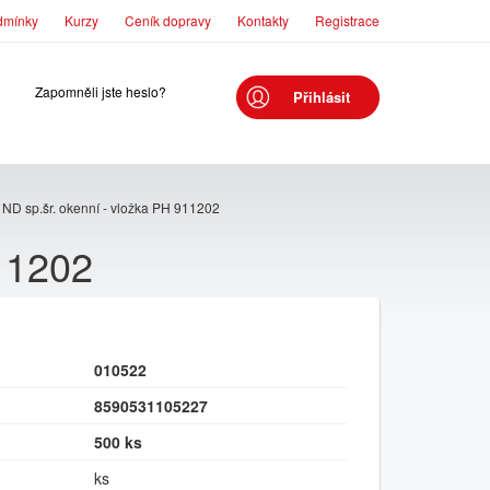
dmínky
Kurzy
Ceník dopravy
Kontakty
Registrace
Zapomněli jste heslo?
Přihlásit
ND sp.šr. okenní - vložka PH 911202
911202
010522
8590531105227
500 ks
ks