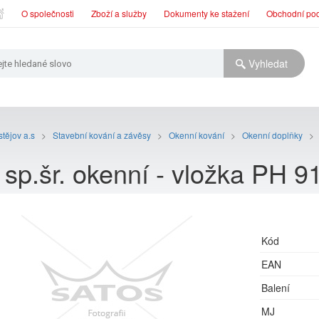
O společnosti
Zboží a služby
Dokumenty ke stažení
Obchodní po
tějov a.s
>
Stavební kování a závěsy
>
Okenní kování
>
Okenní doplňky
>
sp.šr. okenní - vložka PH 
Kód
EAN
Balení
MJ