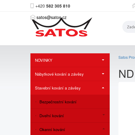
+420
582 305 810
satos@satos.cz
Satos Pros
NOVINKY
ND 
Nábytkové kování a závěsy
Stavební kování a závěsy
Bezpečnostní kování
Dveřní kování
Okenní kování