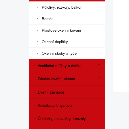
Půlolivy, rozvory, balkon
Bernát
Plastové okenní kování
Okenní doplňky
Okenní skoby a tyče
Ventilační mřížky a dvířka
Závěsy dveřní, okenní
Dveřní zavírače
Kolečka průmyslová
Úhelníky, rohovníky, konzoly