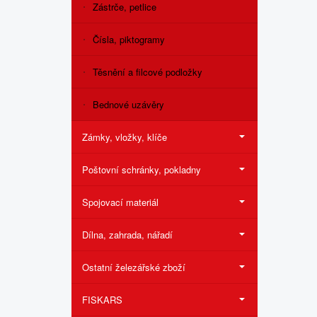
Zástrče, petlice
Čísla, piktogramy
Těsnění a filcové podložky
Bednové uzávěry
Zámky, vložky, klíče
Poštovní schránky, pokladny
Spojovací materiál
Dílna, zahrada, nářadí
Ostatní železářské zboží
FISKARS