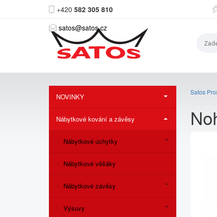
+420
582 305 810
satos@satos.cz
Satos Pros
NOVINKY
Noh
Nábytkové kování a závěsy
Nábytkové úchytky
Nábytkové věšáky
Nábytkové závěsy
Výsuvy