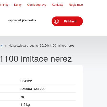
dmínky
Kurzy
Ceník dopravy
Kontakty
Registrace
Zapomněli jste heslo?
Přihlásit
ohy
>
Noha stolová s regulací 60x60x1100 imitace nerez
1100 imitace nerez
064122
8590531641220
ks
1.5 kg