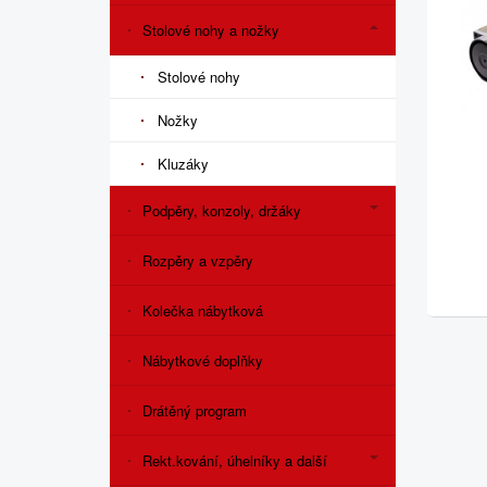
Stolové nohy a nožky
Stolové nohy
Nožky
Kluzáky
Podpěry, konzoly, držáky
Rozpěry a vzpěry
Kolečka nábytková
Nábytkové doplňky
Drátěný program
Rekt.kování, úhelníky a další