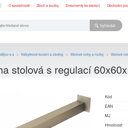
O společnosti
Zboží a služby
Dokumenty ke stažení
Obchodní po
tějov a.s
>
Nábytkové kování a závěsy
>
Stolové nohy a nožky
>
Stolové n
a stolová s regulací 60x60x
Kód
EAN
MJ
Hmotnost