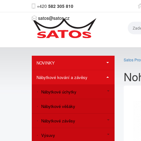
+420
582 305 810
satos@satos.cz
Satos Pros
NOVINKY
Noh
Nábytkové kování a závěsy
Nábytkové úchytky
Nábytkové věšáky
Nábytkové závěsy
Výsuvy