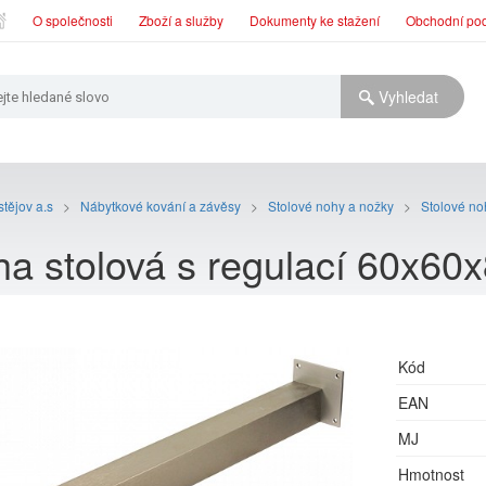
O společnosti
Zboží a služby
Dokumenty ke stažení
Obchodní po
tějov a.s
>
Nábytkové kování a závěsy
>
Stolové nohy a nožky
>
Stolové n
a stolová s regulací 60x60x
Kód
EAN
MJ
Hmotnost