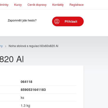
dmínky
Kurzy
Ceník dopravy
Kontakty
Registrace
Zapomněli jste heslo?
Přihlásit
ohy
>
Noha stolová s regulací 60x60x820 Al
820 Al
064118
8590531641183
ks
1.3 kg