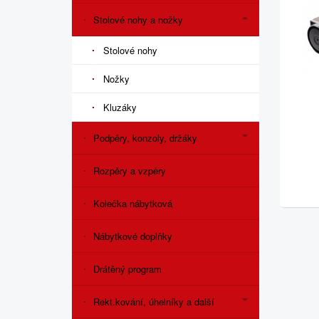
Stolové nohy a nožky
Stolové nohy
Nožky
Kluzáky
Podpěry, konzoly, držáky
Rozpěry a vzpěry
Kolečka nábytková
Nábytkové doplňky
Drátěný program
Rekt.kování, úhelníky a další